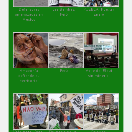
Defensoras
Las Bambas,
PUEBLA, Pue, 27
amenazadas en
Perú
Enero
México
Amazonía
Perú
Valle del Elqui
defiende su
sin minería.
territorio