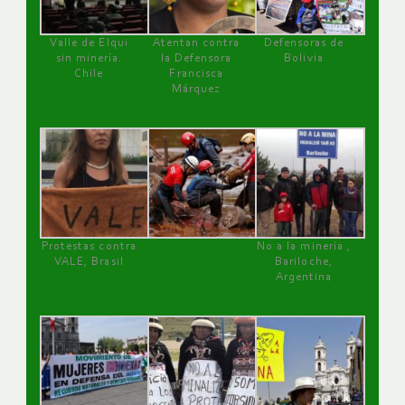
Valle de Elqui
Atentan contra
Defensoras de
sin minería.
la Defensora
Bolivia
Chile
Francisca
Márquez
Protestas contra
No a la minería ,
VALE, Brasil
Bariloche,
Argentina