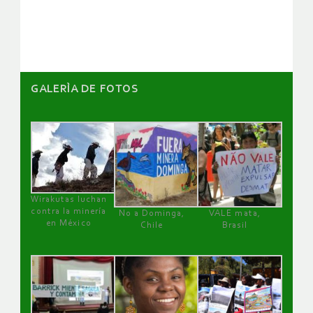
GALERÌA DE FOTOS
Wirakutas luchan
contra la minería
No a Dominga,
VALE mata,
en México
Chile
Brasil