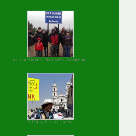
No a la minería , Bariloche, Argentina
PUEBLA, Pue, 27 Enero