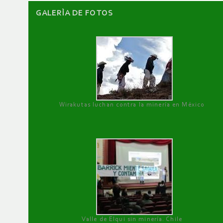
GALERÌA DE FOTOS
Wirakutas luchan contra la minería en México
Valle de Elqui sin minería. Chile