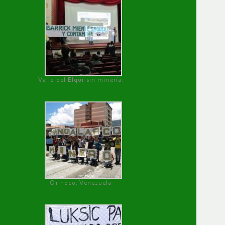
Valle del Elqui sin minería.
Orinoco, Venezuela