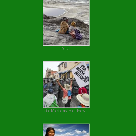
Perú
Tía María no va ! Perú