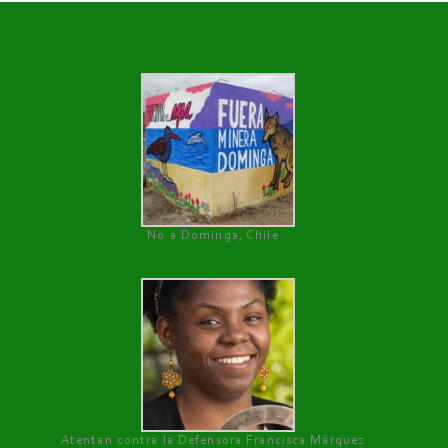
No a Dominga, Chile
Atentan contra la Defensora Francisca Márquez