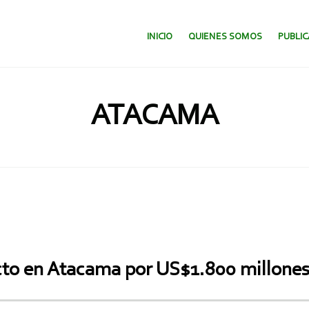
SALTAR AL CONTENIDO.
INICIO
QUIENES SOMOS
PUBLI
ATACAMA
cto en Atacama por US$1.800 millone