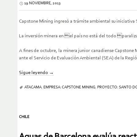
19 NOVIEMBRE, 2013
Capstone Mining ingresó a trámite ambiental su iniciativ
La inversión minera en el país no está del todo paraliz
A fines de octubre, la minera junior canadiense Capstone
ante el Servicio de Evaluación Ambiental (SEA) de la Regi
Sigue leyendo
→
ATACAMA
,
EMPRESA: CAPSTONE MINING
,
PROYECTO: SANTO 
CHILE
Aguas de Barcelona evalúa react