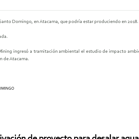
a Santo Domingo, en Atacama, que podría estar produciendo en 2018.
ada.
 Mining ingresó a tramitación ambiental el estudio de impacto amb
ón de Atacama.
DOMINGO
ivación de proyecto para desalar agu