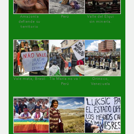
Amazonía
Perú
Valle del Elqui
defiende su
sin minería.
territorio
Vale mata, Brasil
Tía María no va !
Orinoco,
Perú
Venezuela