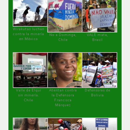
Wirakutas luchan
contra la minería
No a Dominga,
VALE mata,
en México
Chile
Brasil
Valle de Elqui
Atentan contra
Defensoras de
sin minería.
la Defensora
Bolivia
Chile
Francisca
Márquez