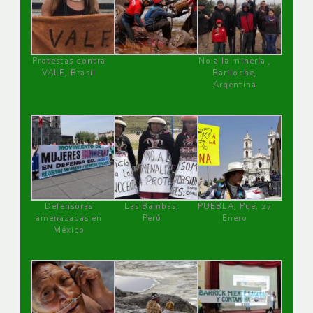
Protestas contra
No a la minería ,
VALE, Brasil
Bariloche,
Argentina
Defensoras
Las Bambas,
PUEBLA, Pue, 27
amenazadas en
Perú
Enero
México