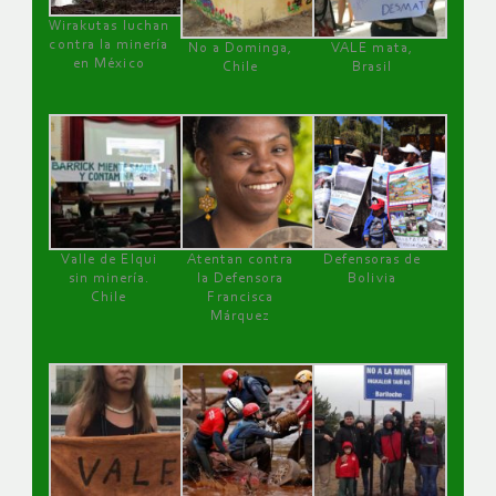
Wirakutas luchan
contra la minería
No a Dominga,
VALE mata,
en México
Chile
Brasil
Valle de Elqui
Atentan contra
Defensoras de
sin minería.
la Defensora
Bolivia
Chile
Francisca
Márquez