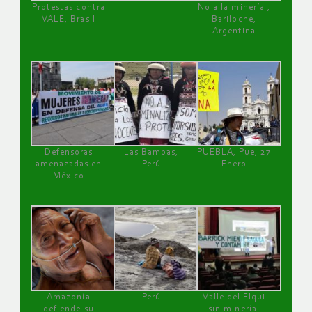
Protestas contra
No a la minería ,
VALE, Brasil
Bariloche,
Argentina
Defensoras
Las Bambas,
PUEBLA, Pue, 27
amenazadas en
Perú
Enero
México
Amazonía
Perú
Valle del Elqui
defiende su
sin minería.