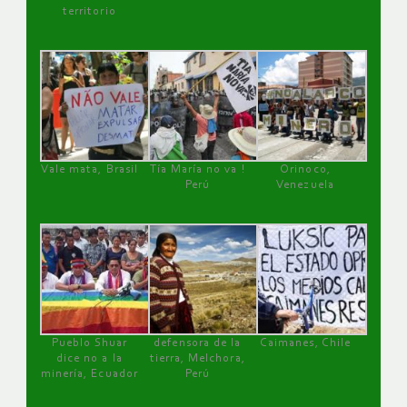
territorio
Vale mata, Brasil
Tía María no va !
Orinoco,
Perú
Venezuela
Pueblo Shuar
defensora de la
Caimanes, Chile
dice no a la
tierra, Melchora,
minería, Ecuador
Perú