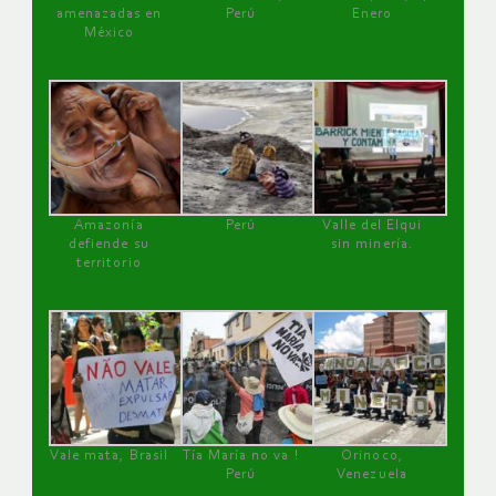
amenazadas en
Perú
Enero
México
Amazonía
Perú
Valle del Elqui
defiende su
sin minería.
territorio
Vale mata, Brasil
Tía María no va !
Orinoco,
Perú
Venezuela