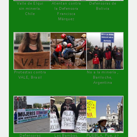
Valle de Elqui
Atentan contra
Defensoras de
sin minería.
la Defensora
Bolivia
Chile
Francisca
Márquez
Protestas contra
No a la minería ,
VALE, Brasil
Bariloche,
Argentina
Defensoras
Las Bambas,
PUEBLA, Pue, 27