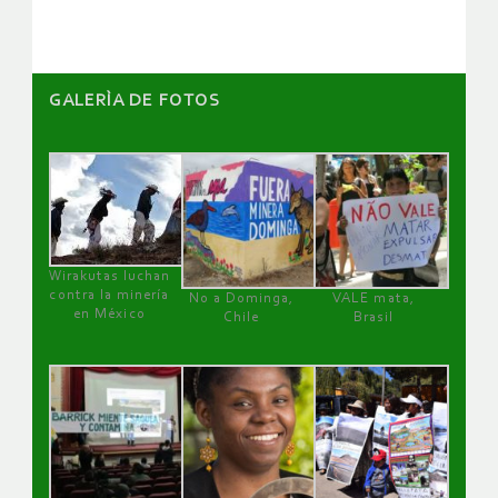
GALERÌA DE FOTOS
Wirakutas luchan
contra la minería
No a Dominga,
VALE mata,
en México
Chile
Brasil