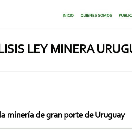
SALTAR AL CONTENIDO.
INICIO
QUIENES SOMOS
PUBLI
ISIS LEY MINERA URU
 la minería de gran porte de Uruguay