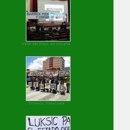
Valle del Elqui sin minería.
Orinoco, Venezuela