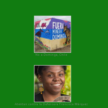
No a Dominga, Chile
Atentan contra la Defensora Francisca Márquez