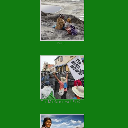
Perú
Tía María no va ! Perú