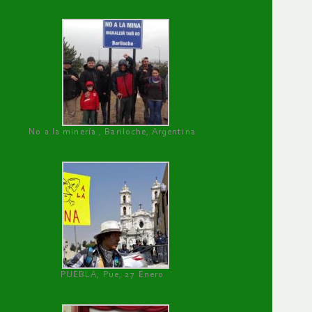
No a la minería , Bariloche, Argentina
PUEBLA, Pue, 27 Enero