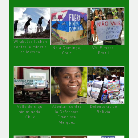
Wirakutas luchan
contra la minería
No a Dominga,
VALE mata,
en México
Chile
Brasil
Valle de Elqui
Atentan contra
Defensoras de
sin minería.
la Defensora
Bolivia
Chile
Francisca
Márquez