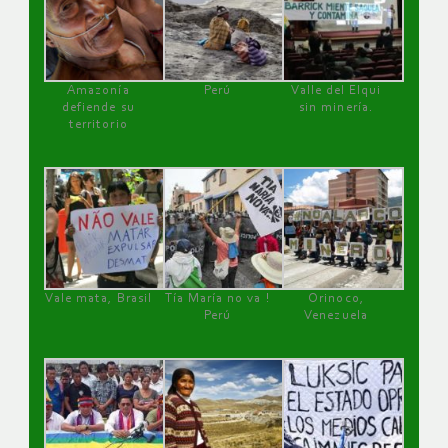
Amazonía
Perú
Valle del Elqui
defiende su
sin minería.
territorio
Vale mata, Brasil
Tía María no va !
Orinoco,
Perú
Venezuela