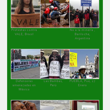
Protestas contra
No a la minería ,
VALE, Brasil
Bariloche,
Argentina
Defensoras
Las Bambas,
PUEBLA, Pue, 27
amenazadas en
Perú
Enero
México