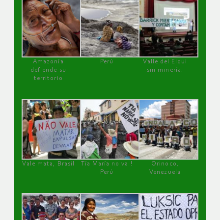
Amazonía
Perú
Valle del Elqui
defiende su
sin minería.
territorio
Vale mata, Brasil
Tía María no va !
Orinoco,
Perú
Venezuela