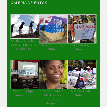
GALERÌA DE FOTOS
Wirakutas luchan
contra la minería
No a Dominga,
VALE mata,
en México
Chile
Brasil
Valle de Elqui
Atentan contra
Defensoras de
sin minería.
la Defensora
Bolivia
Chile
Francisca
Márquez