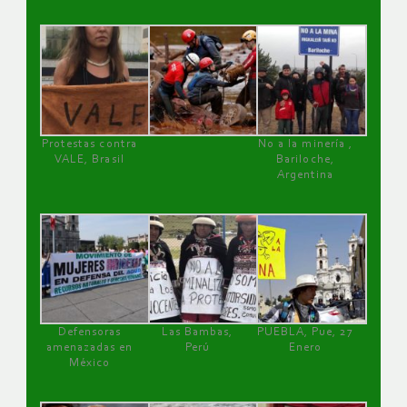
Protestas contra
No a la minería ,
VALE, Brasil
Bariloche,
Argentina
Defensoras
Las Bambas,
PUEBLA, Pue, 27
amenazadas en
Perú
Enero
México