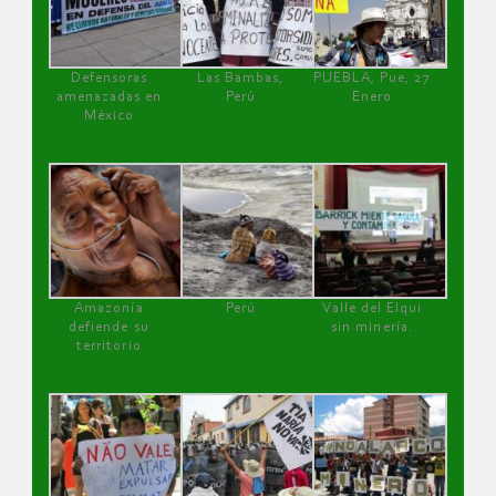
Defensoras
Las Bambas,
PUEBLA, Pue, 27
amenazadas en
Perú
Enero
México
Amazonía
Perú
Valle del Elqui
defiende su
sin minería.
territorio