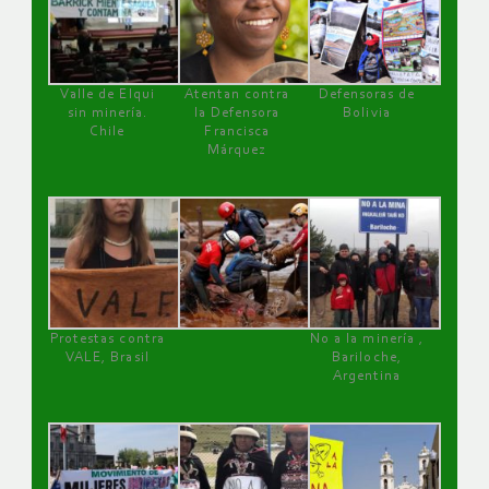
Valle de Elqui
Atentan contra
Defensoras de
sin minería.
la Defensora
Bolivia
Chile
Francisca
Márquez
Protestas contra
No a la minería ,
VALE, Brasil
Bariloche,
Argentina