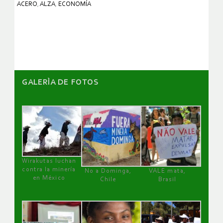
ACERO
,
ALZA
,
ECONOMÍA
GALERÌA DE FOTOS
Wirakutas luchan
contra la minería
No a Dominga,
VALE mata,
en México
Chile
Brasil