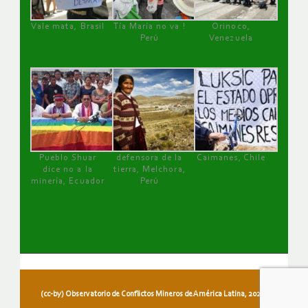
Vale mata, Brasil
Tía María no va !
Orinoco,
Perú
Venezuela
Pueblo Shuar
defensora de la
Caimanes, Chile
dice no a la
tierra, Melchora,
minería, Ecuador
Perú
(cc-by) Observatorio de Conflictos Mineros de América Latina, 2026