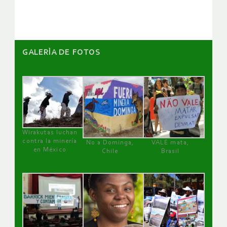
GALERÌA DE FOTOS
Wirakutas luchan
contra la minería
No a Dominga,
VALE mata,
en México
Chile
Brasil