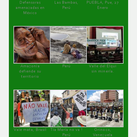
Defensoras
Las Bambas,
PUEBLA, Pue, 27
amenazadas en
Perú
Enero
México
Amazonía
Perú
Valle del Elqui
defiende su
sin minería.
territorio
Vale mata, Brasil
Tía María no va !
Orinoco,
Perú
Venezuela