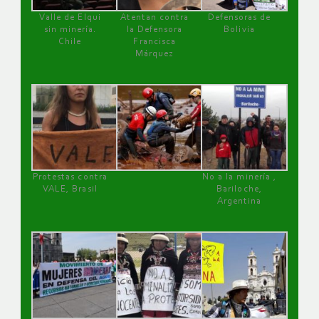
Valle de Elqui
Atentan contra
Defensoras de
sin minería.
la Defensora
Bolivia
Chile
Francisca
Márquez
Protestas contra
No a la minería ,
VALE, Brasil
Bariloche,
Argentina