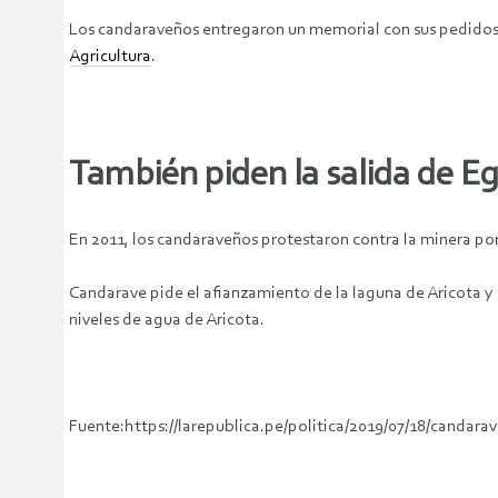
Los candaraveños entregaron un memorial con sus pedidos, e
Agricultura
.
También piden la salida de E
En 2011, los candaraveños protestaron contra la minera po
Candarave pide el afianzamiento de la laguna de Aricota y 
niveles de agua de Aricota.
Fuente:https://larepublica.pe/politica/2019/07/18/candar