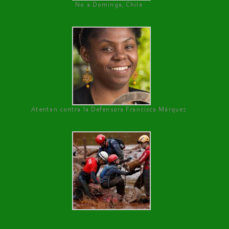
No a Dominga, Chile
Atentan contra la Defensora Francisca Márquez