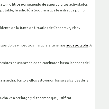
ta
1 950 litros por segundo de agua
para sus actividades
 potable, le solicitó a Southern que le entregue por lo
esidente de la Junta de Usuarios de Candarave, Abdy
 agua dulce y nosotros ni siquiera tenemos
agua potable
. A
 y hombres de avanzada edad caminaron hasta las sedes del
a marcha. Junto a ellos estuvieron los seis alcaldes de la
cha va a ser larga y si tenemos que justificar