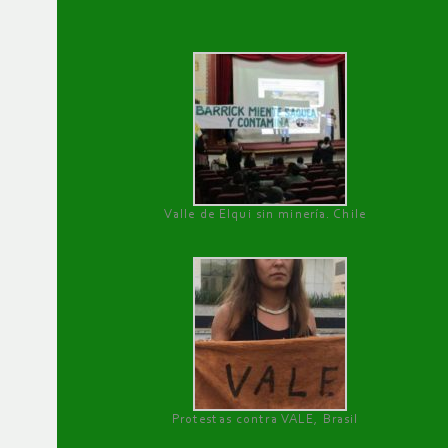
Valle de Elqui sin minería. Chile
Protestas contra VALE, Brasil