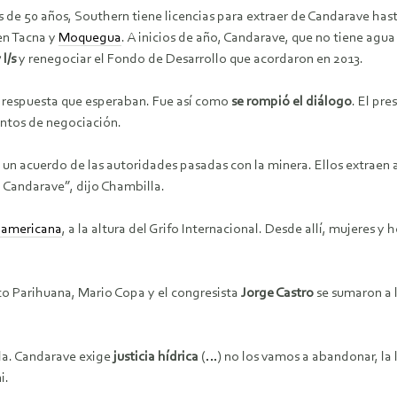
 de 50 años, Southern tiene licencias para extraer de Candarave has
en Tacna y
Moquegua
. A inicios de año, Candarave, que no tiene agua
 l/s
y renegociar el Fondo de Desarrollo que acordaron en 2013.
 respuesta que esperaban. Fue así como
se rompió el diálogo
. El pr
ntos de negociación.
e un acuerdo de las autoridades pasadas con la minera. Ellos extraen
 Candarave”, dijo Chambilla.
americana
, a la altura del Grifo Internacional. Desde allí, mujeres
rto Parihuana, Mario Copa y el congresista
Jorge Castro
se sumaron a l
ada. Candarave exige
justicia hídrica
(…) no los vamos a abandonar, la lu
i.