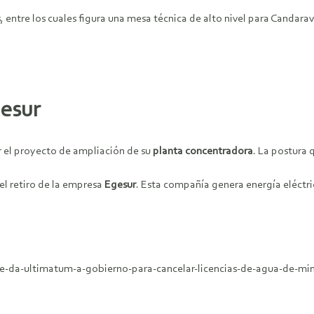
ntre los cuales figura una mesa técnica de alto nivel para Candarav
gesur
r el proyecto de ampliación de su
planta concentradora
. La postura 
el retiro de la empresa
Egesur
. Esta compañía genera energía eléctri
ave-da-ultimatum-a-gobierno-para-cancelar-licencias-de-agua-de-min