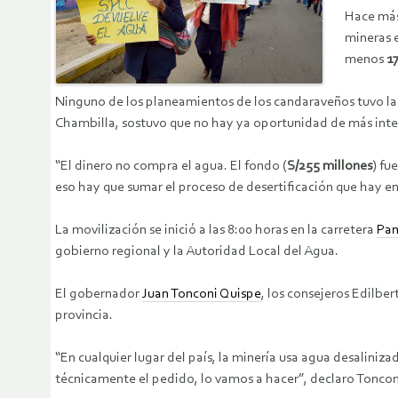
Hace más
mineras 
menos
17
Ninguno de los planeamientos de los candaraveños tuvo la
Chambilla, sostuvo que no hay ya oportunidad de más inte
“El dinero no compra el agua. El fondo (
S/255 millones
) fu
eso hay que sumar el proceso de desertificación que hay en
La movilización se inició a las 8:00 horas en la carretera
Pan
gobierno regional y la Autoridad Local del Agua.
El gobernador
Juan Tonconi Quispe
, los consejeros Edilbe
provincia.
“En cualquier lugar del país, la minería usa agua desaliniz
técnicamente el pedido, lo vamos a hacer”, declaro Toncon