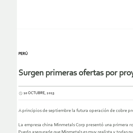
PERÚ
Surgen primeras ofertas por pr
10 OCTUBRE, 2013
A principios de septiembre la futura operación de cobre p
La empresa china Minmetals Corp presentó una primera ro
Puedo asegurarle que Minmetals es muy realista y todas nue