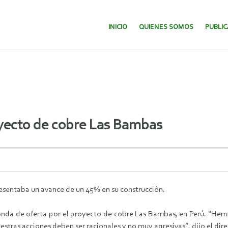
SALTAR AL CONTENIDO.
INICIO
QUIENES SOMOS
PUBLI
oyecto de cobre Las Bambas
resentaba un avance de un 45% en su construcción.
nda de oferta por el proyecto de cobre Las Bambas, en Perú. “Hemo
stras acciones deben ser racionales y no muy agresivas”, dijo el dire