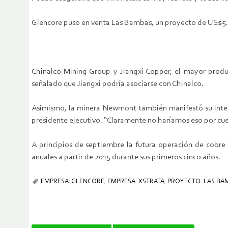
Glencore puso en venta Las Bambas, un proyecto de US$5.9
Chinalco Mining Group y Jiangxi Copper, el mayor produc
señalado que Jiangxi podría asociarse con Chinalco.
Asimismo, la minera Newmont también manifestó su interés
presidente ejecutivo. “Claramente no haríamos eso por cue
A principios de septiembre la futura operación de cobr
anuales a partir de 2015 durante sus primeros cinco años.
EMPRESA: GLENCORE
,
EMPRESA: XSTRATA
,
PROYECTO: LAS BA