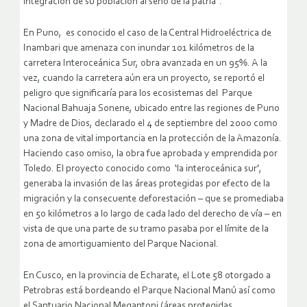
integración de su población al seno de la patria”.
En Puno, es conocido el caso de la Central Hidroeléctrica de
Inambari que amenaza con inundar 101 kilómetros de la
carretera Interoceánica Sur, obra avanzada en un 95%. A la
vez, cuando la carretera aún era un proyecto, se reportó el
peligro que significaría para los ecosistemas del Parque
Nacional Bahuaja Sonene, ubicado entre las regiones de Puno
y Madre de Dios, declarado el 4 de septiembre del 2000 como
una zona de vital importancia en la protección de la Amazonía.
Haciendo caso omiso, la obra fue aprobada y emprendida por
Toledo. El proyecto conocido como ‘la interoceánica sur’,
generaba la invasión de las áreas protegidas por efecto de la
migración y la consecuente deforestación – que se promediaba
en 50 kilómetros a lo largo de cada lado del derecho de vía – en
vista de que una parte de su tramo pasaba por el límite de la
zona de amortiguamiento del Parque Nacional.
En Cusco, en la provincia de Echarate, el Lote 58 otorgado a
Petrobras está bordeando el Parque Nacional Manú así como
el Santuario Nacional Megantoni (áreas protegidas