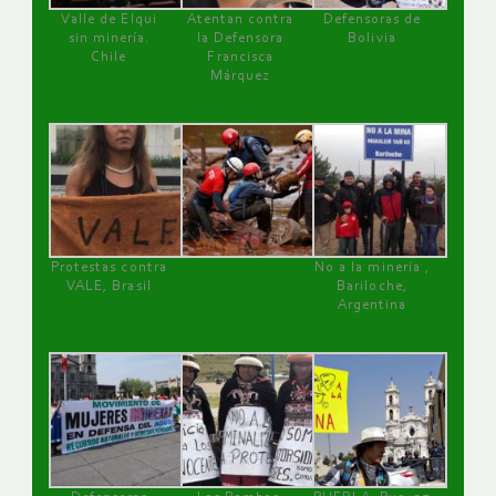
Valle de Elqui
Atentan contra
Defensoras de
sin minería.
la Defensora
Bolivia
Chile
Francisca
Márquez
Protestas contra
No a la minería ,
VALE, Brasil
Bariloche,
Argentina