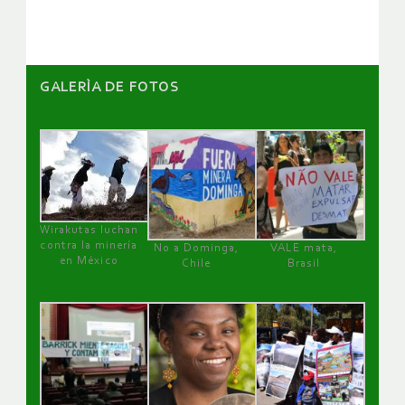
artículos
GALERÌA DE FOTOS
Wirakutas luchan
contra la minería
No a Dominga,
VALE mata,
en México
Chile
Brasil