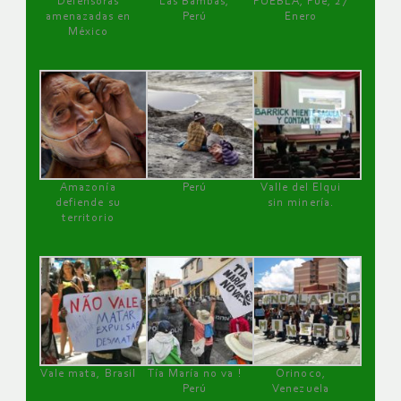
Defensoras
Las Bambas,
PUEBLA, Pue, 27
amenazadas en
Perú
Enero
México
Amazonía
Perú
Valle del Elqui
defiende su
sin minería.
territorio
Vale mata, Brasil
Tía María no va !
Orinoco,
Perú
Venezuela