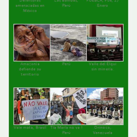
Defensoras
Las Bambas,
PUEBLA, Pue, 27
amenazadas en
Perú
Enero
México
Amazonía
Perú
Valle del Elqui
defiende su
sin minería.
territorio
Vale mata, Brasil
Tía María no va !
Orinoco,
Perú
Venezuela