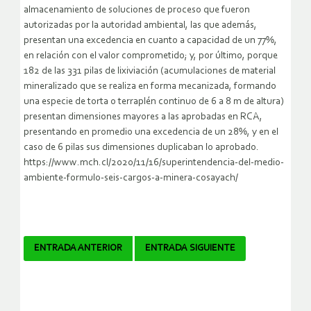
almacenamiento de soluciones de proceso que fueron
autorizadas por la autoridad ambiental, las que además,
presentan una excedencia en cuanto a capacidad de un 77%,
en relación con el valor comprometido; y, por último, porque
182 de las 331 pilas de lixiviación (acumulaciones de material
mineralizado que se realiza en forma mecanizada, formando
una especie de torta o terraplén continuo de 6 a 8 m de altura)
presentan dimensiones mayores a las aprobadas en RCA,
presentando en promedio una excedencia de un 28%, y en el
caso de 6 pilas sus dimensiones duplicaban lo aprobado.
https://www.mch.cl/2020/11/16/superintendencia-del-medio-
ambiente-formulo-seis-cargos-a-minera-cosayach/
Navegador
ENTRADA ANTERIOR
ENTRADA SIGUIENTE
de