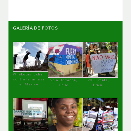
artículos
GALERÌA DE FOTOS
Wirakutas luchan
contra la minería
No a Dominga,
VALE mata,
en México
Chile
Brasil