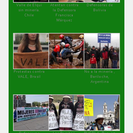
Valle de Elqui
Atentan contra
Defensoras de
sin minería.
la Defensora
Bolivia
Chile
Francisca
Márquez
Protestas contra
No a la minería ,
VALE, Brasil
Bariloche,
Argentina