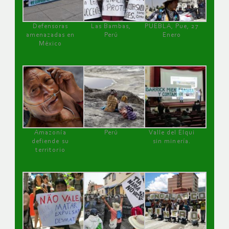
Defensoras
Las Bambas,
PUEBLA, Pue, 27
amenazadas en
Perú
Enero
México
Amazonía
Perú
Valle del Elqui
defiende su
sin minería.
territorio