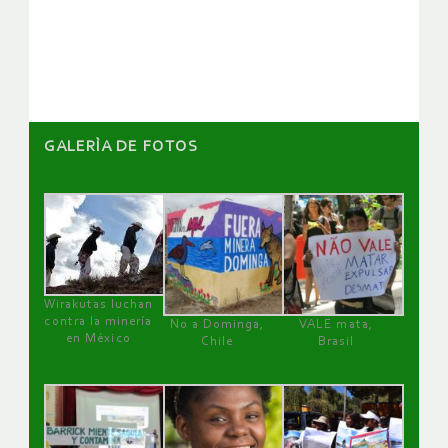
de
artículos
GALERÌA DE FOTOS
Wirakutas luchan
contra la minería
No a Dominga,
VALE mata,
en México
Chile
Brasil