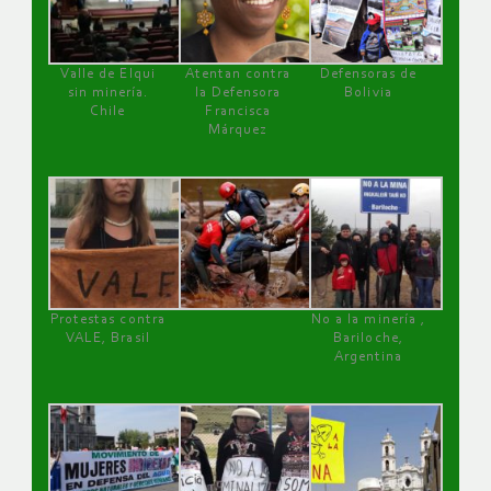
Valle de Elqui
Atentan contra
Defensoras de
sin minería.
la Defensora
Bolivia
Chile
Francisca
Márquez
Protestas contra
No a la minería ,
VALE, Brasil
Bariloche,
Argentina