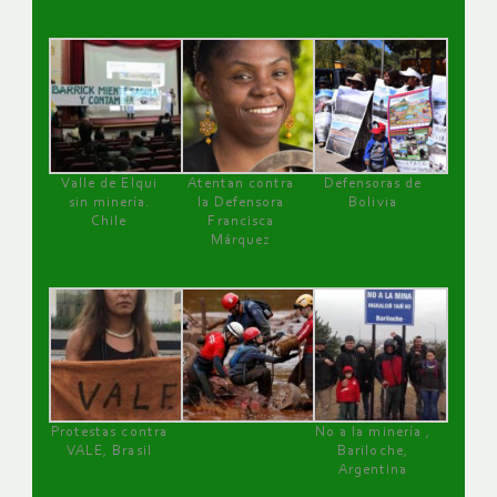
Valle de Elqui
Atentan contra
Defensoras de
sin minería.
la Defensora
Bolivia
Chile
Francisca
Márquez
Protestas contra
No a la minería ,
VALE, Brasil
Bariloche,
Argentina