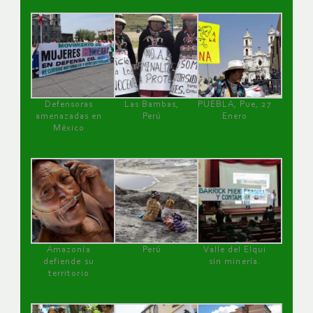
Defensoras
Las Bambas,
PUEBLA, Pue, 27
amenazadas en
Perú
Enero
México
Amazonía
Perú
Valle del Elqui
defiende su
sin minería.
territorio