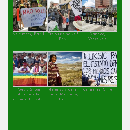
Vale mata, Brasil
Tía María no va !
Orinoco,
Perú
Venezuela
Pueblo Shuar
defensora de la
Caimanes, Chile
dice no a la
tierra, Melchora,
minería, Ecuador
Perú