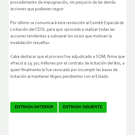
procedimiento de impugnación, sin perjuicio de las demás
acciones que pudiesen seguir.
Por último se comunicará esta resolución al Comité Especial de
Licitación del CEOL para que «proceda a realizar todas las
acciones tendientes a subsanar los vicios que motivan la
invalidación resuelta».
Cabe destacar que el proceso fue adjudicado a SQM, firma que
ofreció $ 19.301 millones por el contrato de licitación del litio, a
quien finalmente le fue revocado por incumplir las bases de
licitación al mantener litigios pendientes con el Estado.
Navegador
ENTRADA ANTERIOR
ENTRADA SIGUIENTE
de
artículos