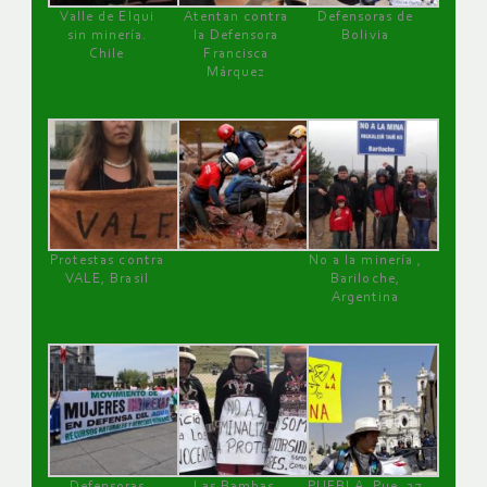
Valle de Elqui
Atentan contra
Defensoras de
sin minería.
la Defensora
Bolivia
Chile
Francisca
Márquez
Protestas contra
No a la minería ,
VALE, Brasil
Bariloche,
Argentina
Defensoras
Las Bambas,
PUEBLA, Pue, 27