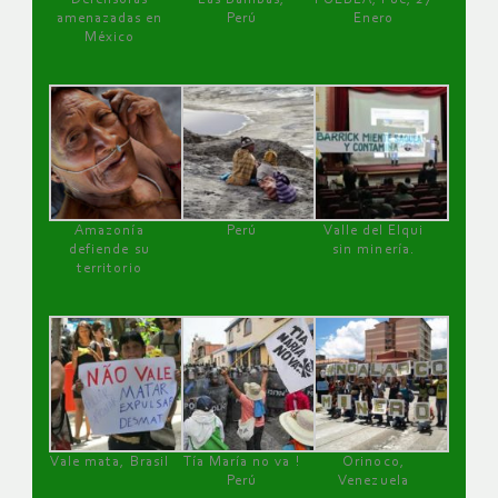
amenazadas en
Perú
Enero
México
Amazonía
Perú
Valle del Elqui
defiende su
sin minería.
territorio
Vale mata, Brasil
Tía María no va !
Orinoco,
Perú
Venezuela