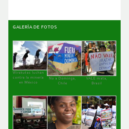
GALERÌA DE FOTOS
Wirakutas luchan
contra la minería
No a Dominga,
VALE mata,
en México
Chile
Brasil