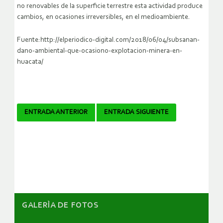
no renovables de la superficie terrestre esta actividad produce
cambios, en ocasiones irreversibles, en el medioambiente.
Fuente:http://elperiodico-digital.com/2018/06/04/subsanan-
dano-ambiental-que-ocasiono-explotacion-minera-en-
huacata/
Navegador
ENTRADA ANTERIOR
ENTRADA SIGUIENTE
de
artículos
GALERÌA DE FOTOS