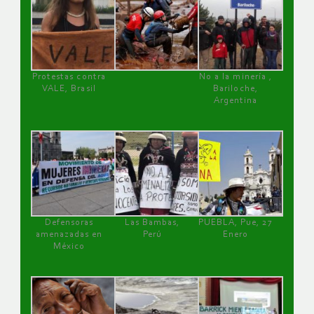
Protestas contra
No a la minería ,
VALE, Brasil
Bariloche,
Argentina
Defensoras
Las Bambas,
PUEBLA, Pue, 27
amenazadas en
Perú
Enero
México