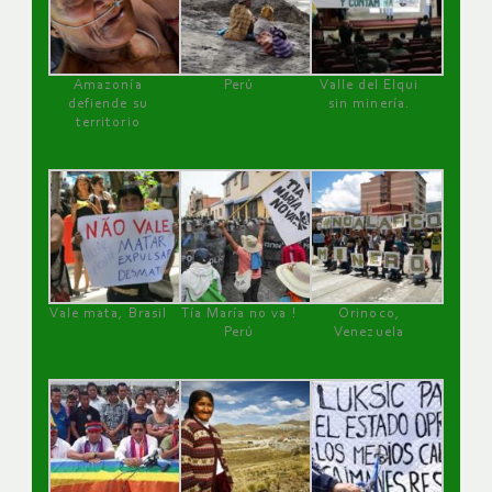
Amazonía
Perú
Valle del Elqui
defiende su
sin minería.
territorio
Vale mata, Brasil
Tía María no va !
Orinoco,
Perú
Venezuela