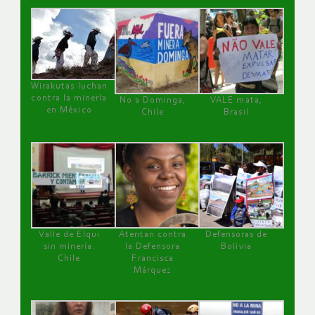
Wirakutas luchan
contra la minería
No a Dominga,
VALE mata,
en México
Chile
Brasil
Valle de Elqui
Atentan contra
Defensoras de
sin minería.
la Defensora
Bolivia
Chile
Francisca
Márquez