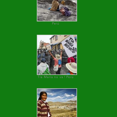
Perú
Tía María no va ! Perú