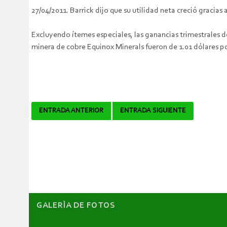
27/04/2011. Barrick dijo que su utilidad neta creció gracias 
Excluyendo ítemes especiales, las ganancias trimestrales de
minera de cobre Equinox Minerals fueron de 1.01 dólares p
Navegador
ENTRADA ANTERIOR
ENTRADA SIGUIENTE
de
artículos
GALERÌA DE FOTOS