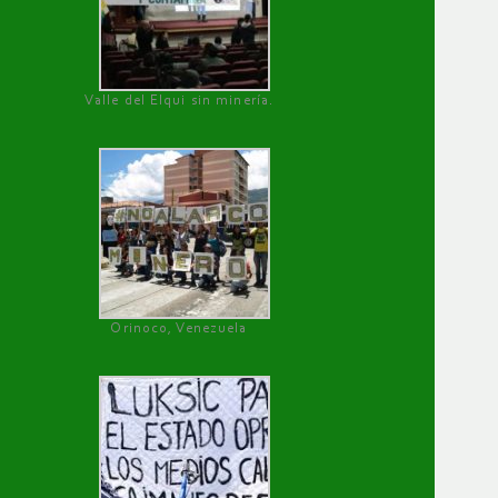
Valle del Elqui sin minería.
Orinoco, Venezuela