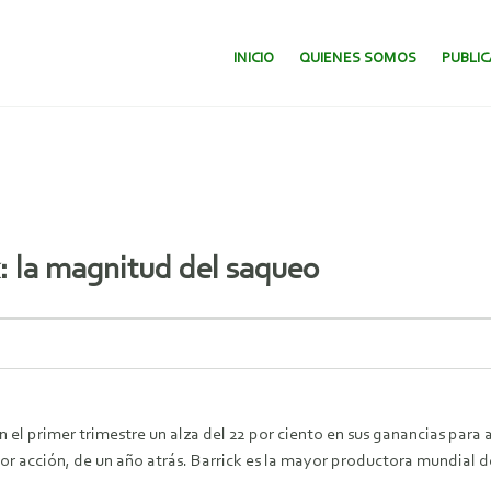
SALTAR AL CONTENIDO.
INICIO
QUIENES SOMOS
PUBLI
: la magnitud del saqueo
el primer trimestre un alza del 22 por ciento en sus ganancias para al
or acción, de un año atrás. Barrick es la mayor productora mundial de