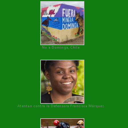
No a Dominga, Chile
Atentan contra la Defensora Francisca Márquez