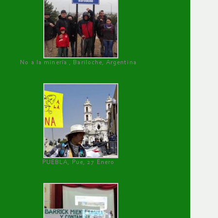
No a la minería , Bariloche, Argentina
PUEBLA, Pue, 27 Enero