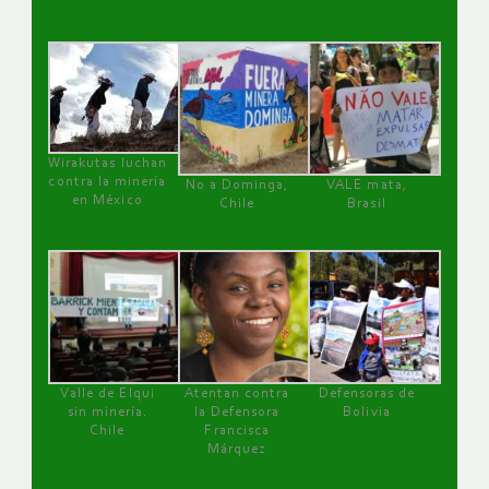
Wirakutas luchan
contra la minería
No a Dominga,
VALE mata,
en México
Chile
Brasil
Valle de Elqui
Atentan contra
Defensoras de
sin minería.
la Defensora
Bolivia
Chile
Francisca
Márquez