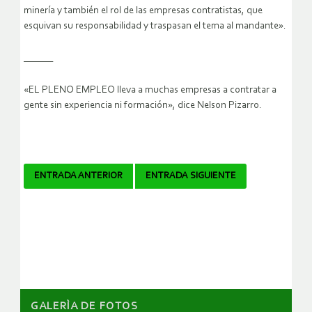
minería y también el rol de las empresas contratistas, que
esquivan su responsabilidad y traspasan el tema al mandante».
______
«EL PLENO EMPLEO lleva a muchas empresas a contratar a
gente sin experiencia ni formación», dice Nelson Pizarro.
Navegador
ENTRADA ANTERIOR
ENTRADA SIGUIENTE
de
artículos
GALERÌA DE FOTOS