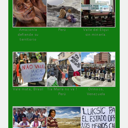
Amazonía
Perú
Valle del Elqui
defiende su
sin minería.
territorio
Vale mata, Brasil
Tía María no va !
Orinoco,
Perú
Venezuela