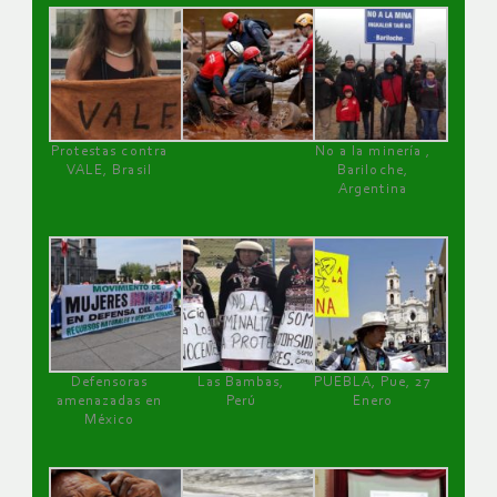
Protestas contra
No a la minería ,
VALE, Brasil
Bariloche,
Argentina
Defensoras
Las Bambas,
PUEBLA, Pue, 27
amenazadas en
Perú
Enero
México