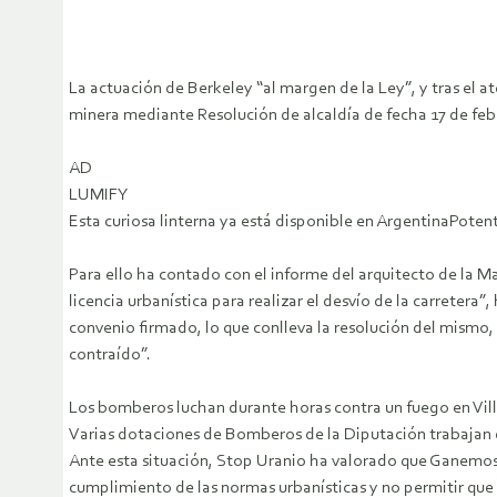
La actuación de Berkeley “al margen de la Ley”, y tras el 
minera mediante Resolución de alcaldía de fecha 17 de febr
AD
LUMIFY
Esta curiosa linterna ya está disponible en ArgentinaPotent
Para ello ha contado con el informe del arquitecto de la M
licencia urbanística para realizar el desvío de la carreter
convenio firmado, lo que conlleva la resolución del mismo,
contraído”.
Los bomberos luchan durante horas contra un fuego en 
Varias dotaciones de Bomberos de la Diputación trabajan de
Ante esta situación, Stop Uranio ha valorado que Ganemos S
cumplimiento de las normas urbanísticas y no permitir que 