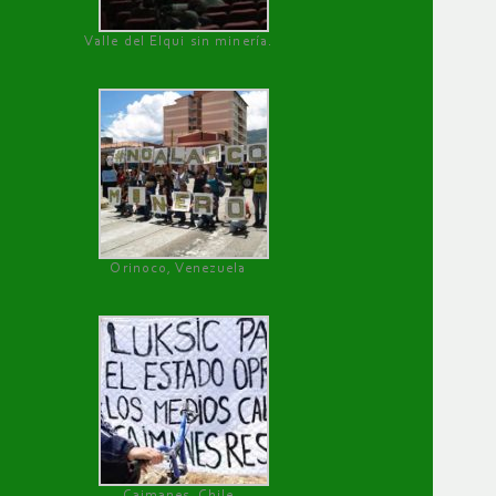
Valle del Elqui sin minería.
Orinoco, Venezuela
Caimanes, Chile