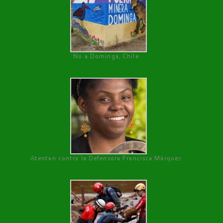
No a Dominga, Chile
Atentan contra la Defensora Francisca Márquez