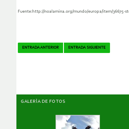
Fuente:http://noalamina.org/mundo/europa/item/36675-stop
Navegador
ENTRADA ANTERIOR
ENTRADA SIGUIENTE
de
artículos
GALERÌA DE FOTOS