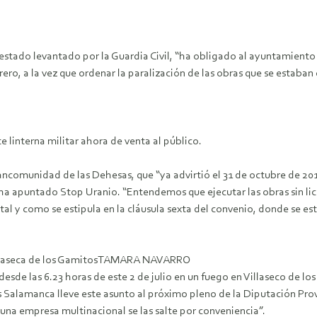
atestado levantado por la Guardia Civil, “ha obligado al ayuntamiento
ero, a la vez que ordenar la paralización de las obras que se estaban
e linterna militar ahora de venta al público.
ancomunidad de las Dehesas, que “ya advirtió el 31 de octubre de 20
a”, ha apuntado Stop Uranio. “Entendemos que ejecutar las obras sin 
 tal y como se estipula en la cláusula sexta del convenio, donde se
Villaseca de los GamitosTAMARA NAVARRO
sde las 6.23 horas de este 2 de julio en un fuego en Villaseco de l
alamanca lleve este asunto al próximo pleno de la Diputación Provinc
una empresa multinacional se las salte por conveniencia”.