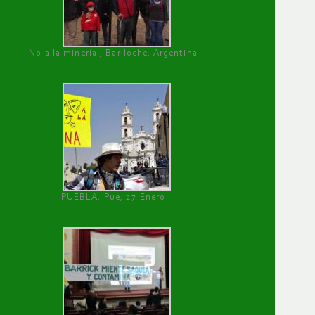
No a la minería , Bariloche, Argentina
PUEBLA, Pue, 27 Enero