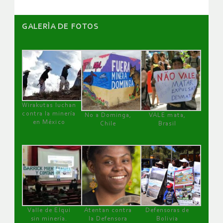
GALERÌA DE FOTOS
Wirakutas luchan
contra la minería
No a Dominga,
VALE mata,
en México
Chile
Brasil
Valle de Elqui
Atentan contra
Defensoras de
sin minería.
la Defensora
Bolivia