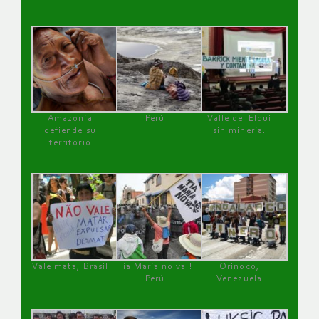
Amazonía
Perú
Valle del Elqui
defiende su
sin minería.
territorio
Vale mata, Brasil
Tía María no va !
Orinoco,
Perú
Venezuela