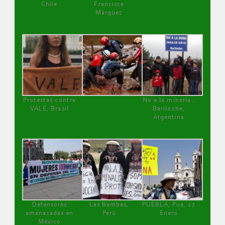
Chile
Francisca
Márquez
Protestas contra
No a la minería ,
VALE, Brasil
Bariloche,
Argentina
Defensoras
Las Bambas,
PUEBLA, Pue, 27
amenazadas en
Perú
Enero
México