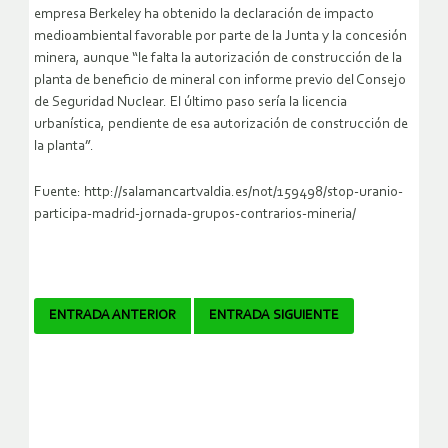
empresa Berkeley ha obtenido la declaración de impacto
medioambiental favorable por parte de la Junta y la concesión
minera, aunque “le falta la autorización de construcción de la
planta de beneficio de mineral con informe previo del Consejo
de Seguridad Nuclear. El último paso sería la licencia
urbanística, pendiente de esa autorización de construcción de
la planta”.
Fuente: http://salamancartvaldia.es/not/159498/stop-uranio-
participa-madrid-jornada-grupos-contrarios-mineria/
Navegador
ENTRADA ANTERIOR
ENTRADA SIGUIENTE
de
artículos