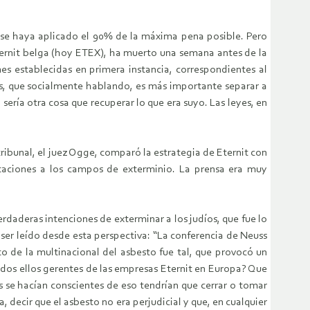
e se haya aplicado el 90% de la máxima pena posible. Pero
Eternit belga (hoy ETEX), ha muerto una semana antes de la
nes establecidas en primera instancia, correspondientes al
es, que socialmente hablando, es más importante separar a
sería otra cosa que recuperar lo que era suyo. Las leyes, en
tribunal, el juez Ogge, comparó la estrategia de Eternit con
rtaciones a los campos de exterminio. La prensa era muy
rdaderas intenciones de exterminar a los judíos, que fue lo
er leído desde esta perspectiva: “La conferencia de Neuss
o de la multinacional del asbesto fue tal, que provocó un
dos ellos gerentes de las empresas Eternit en Europa? Que
as se hacían conscientes de eso tendrían que cerrar o tomar
 decir que el asbesto no era perjudicial y que, en cualquier