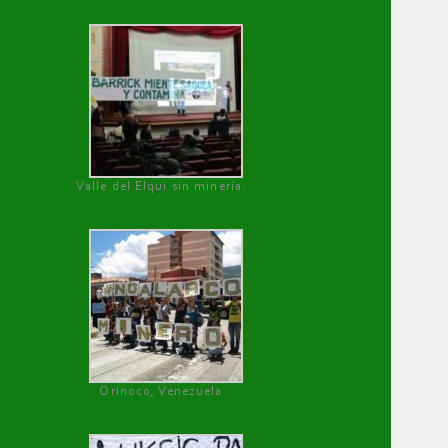
Valle del Elqui sin minería.
Orinoco, Venezuela