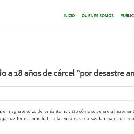
SALTAR AL CONTENIDO.
INICIO
QUIENES SOMOS
PUBLI
 a 18 años de cárcel “por desastre 
a 3, el magnate suizo del amianto ha visto cómo su pena era increme
gar de forma inmediata a las víctimas o a sus familiares un im