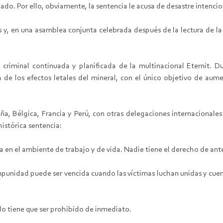
lado. Por ello, obviamente, la sentencia le acusa de desastre intenci
s y, en una asamblea conjunta celebrada después de la lectura de la
criminal continuada y planificada de la multinacional Eternit. 
a de los efectos letales del mineral, con el único objetivo de aum
ña, Bélgica, Francia y Perú, con otras delegaciones internacionales 
istórica sentencia:
a en el ambiente de trabajo y de vida. Nadie tiene el derecho de ante
mpunidad puede ser vencida cuando las víctimas luchan unidas y cuen
ndo tiene que ser prohibido de inmediato.