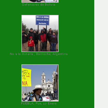
Defensoras de Bolivia
No a la minería , Bariloche, Argentina
PUEBLA, Pue, 27 Enero