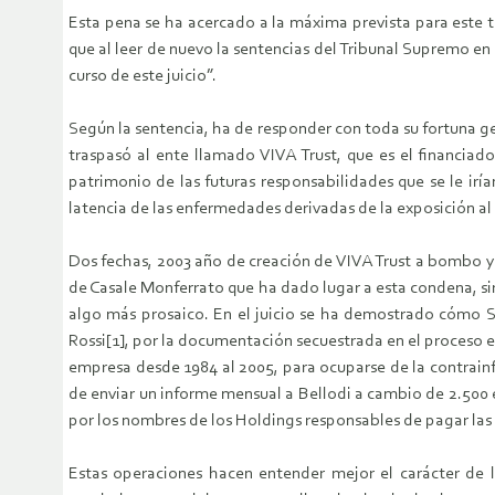
Esta pena se ha acercado a la máxima prevista para este tip
que al leer de nuevo la sentencias del Tribunal Supremo en
curso de este juicio”.
Según la sentencia, ha de responder con toda su fortuna
traspasó al ente llamado VIVA Trust, que es el financiad
patrimonio de las futuras responsabilidades que se le irí
latencia de las enfermedades derivadas de la exposición al
Dos fechas, 2003 año de creación de VIVA Trust a bombo y 
de Casale Monferrato que ha dado lugar a esta condena, sir
algo más prosaico. En el juicio se ha demostrado cómo Sc
Rossi[1], por la documentación secuestrada en el proceso
empresa desde 1984 al 2005, para ocuparse de la contrainf
de enviar un informe mensual a Bellodi a cambio de 2.500 
por los nombres de los Holdings responsables de pagar las
Estas operaciones hacen entender mejor el carácter de l