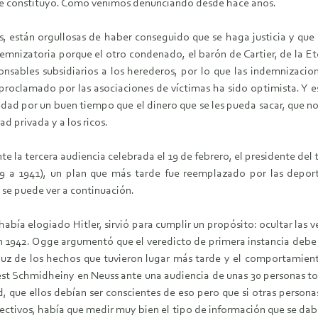
 se constituyó. Como venimos denunciando desde hace años.
aís, están orgullosas de haber conseguido que se haga justicia y qu
demnizatoria porque el otro condenado, el barón de Cartier, de la 
ponsables subsidiarios a los herederos, por lo que las indemnizacio
 proclamado por las asociaciones de víctimas ha sido optimista. Y 
edad por un buen tiempo que el dinero que se les pueda sacar, que no 
ad privada y a los ricos.
te la tercera audiencia celebrada el 19 de febrero, el presidente del 
39 a 1941), un plan que más tarde fue reemplazado por las depo
 se puede ver a continuación.
bía elogiado Hitler, sirvió para cumplir un propósito: ocultar las ve
n 1942. Ogge argumentó que el veredicto de primera instancia debe s
luz de los hechos que tuvieron lugar más tarde y el comportamient
st Schmidheiny en Neuss ante una audiencia de unas 30 personas to
ud, que ellos debían ser conscientes de eso pero que si otras person
ectivos, había que medir muy bien el tipo de información que se daba,