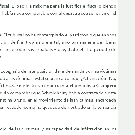
cal. El pedir la máxima pena la justifica el fiscal diciendo
o había nada comparable con el desastre que se revive en el
 El tribunal no ha contemplado el patrimonio que en 2003
ión de filantropía no era tal, sino una manera de liberar
ue tiene sobre sus espaldas y que, dado el alto periodo de
o.
 2004, año de interposición de la demanda por las víctimas
do a las víctimas) estaba bien calculado. ¿Adivinación? No,
víctimas. En efecto, y como cuenta el periodista Giampero
 podido comprobar que Schmidheiny había contratado a esta
ristina Bruno, en el movimiento de las víctimas, encargada
a buen recaudo, como ha quedado demostrado en la sentencia
o de las víctimas, y su capacidad de infiltración en los