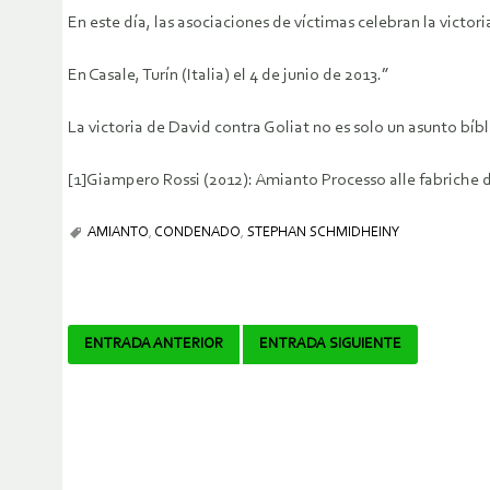
En este día, las asociaciones de víctimas celebran la victoria
En Casale, Turín (Italia) el 4 de junio de 2013.”
La victoria de David contra Goliat no es solo un asunto bíbl
[1]Giampero Rossi (2012): Amianto Processo alle fabriche 
AMIANTO
,
CONDENADO
,
STEPHAN SCHMIDHEINY
Navegador
ENTRADA ANTERIOR
ENTRADA SIGUIENTE
de
artículos