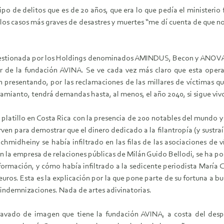
o de delitos que es de 20 años, que era lo que pedía el ministerio fis
 los casos más graves de desastres y muertes “me dí cuenta de que n
 gestionada por los Holdings denominados AMINDUS, Becon y ANOVA.
or de la fundación AVINA. Se ve cada vez más claro que esta operac
an presentando, por las reclamaciones de las millares de víctimas q
 amianto, tendrá demandas hasta, al menos, el año 2040, si sigue viv
platillo en Costa Rica con la presencia de 200 notables del mundo y
ven para demostrar que el dinero dedicado a la filantropía (y sustraí
hmidheiny se había infiltrado en las filas de las asociaciones de 
 en la empresa de relaciones públicas de Milán Guido Bellodi, se ha
ormación, y cómo había infiltrado a la sedicente periodista María C
euros. Esta es la explicación por la que pone parte de su fortuna 
 indemnizaciones. Nada de artes adivinatorias.
avado de imagen que tiene la fundación AVINA, a costa del despoj