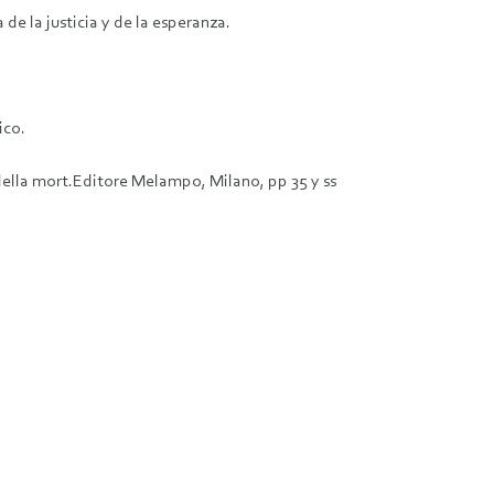
 de la justicia y de la esperanza.
ico.
della mort.Editore Melampo, Milano, pp 35 y ss