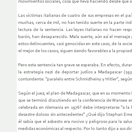
movimientos sociales, cosa que lleva haciendo desde que
Las víctimas italianas de cuatro de sus empresas en el p
muchas, cerca de mil, no han tenido suerte en la parte in
lectura de la sentencia. Las leyes italianas no hacen res
barón, han desaparecido. Mala suerte, aún así el mensaje
estos delincuentes, casi genocidas en este caso, de la soci
el mejor de los casos, siguen siendo favorables a la propied
Pero esta sentencia tan grave se esperaba. En efecto, duran
la estrategia nazi de deportar judíos a Madagascar (19
contundente: “paralelo entre Schmidheiny y Hitler”, según
Según el juez, el plan de Madagascar, que en su momento ha
que se terminó discutiendo en la conferencia de Wansee e
celebrada en Alemania en 1976? debe interpretarse “a la 
desastre doloso sin antecedentes” ¿Qué dijo Stephan Erne
él sabía que el asbesto era nocivo y peligroso para la sal
medidas económicas al respecto. Por lo tanto dijo a sus dir