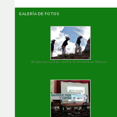
GALERÌA DE FOTOS
Wirakutas luchan contra la minería en México