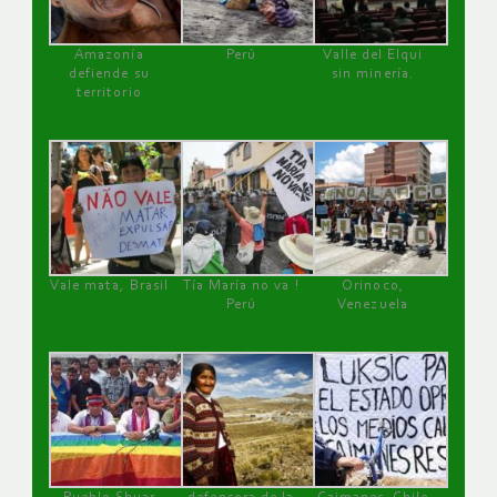
Amazonía
Perú
Valle del Elqui
defiende su
sin minería.
territorio
Vale mata, Brasil
Tía María no va !
Orinoco,
Perú
Venezuela