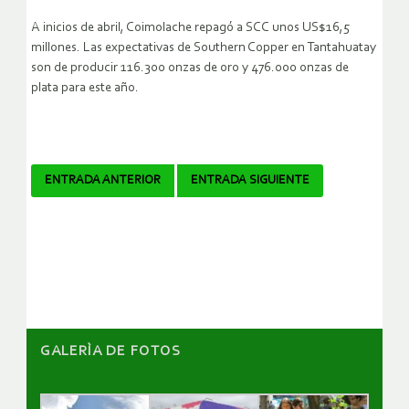
A inicios de abril, Coimolache repagó a SCC unos US$16,5
millones. Las expectativas de Southern Copper en Tantahuatay
son de producir 116.300 onzas de oro y 476.000 onzas de
plata para este año.
Navegador
ENTRADA ANTERIOR
ENTRADA SIGUIENTE
de
artículos
GALERÌA DE FOTOS