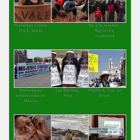
Protestas contra
No a la minería ,
VALE, Brasil
Bariloche,
Argentina
Defensoras
Las Bambas,
PUEBLA, Pue, 27
amenazadas en
Perú
Enero
México