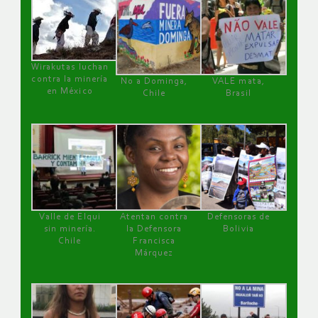
Wirakutas luchan
contra la minería
No a Dominga,
VALE mata,
en México
Chile
Brasil
Valle de Elqui
Atentan contra
Defensoras de
sin minería.
la Defensora
Bolivia
Chile
Francisca
Márquez