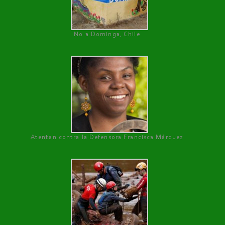
No a Dominga, Chile
Atentan contra la Defensora Francisca Márquez