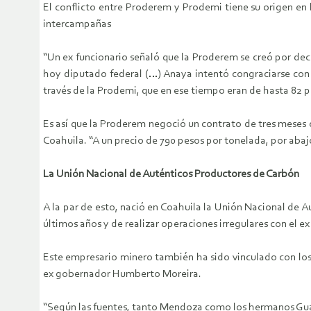
El conflicto entre Proderem y Prodemi tiene su origen en
intercampañas
“Un ex funcionario señaló que la Proderem se creó por de
hoy diputado federal (…) Anaya intentó congraciarse con 
través de la Prodemi, que en ese tiempo eran de hasta 82 pe
Es así que la Proderem negoció un contrato de tres meses 
Coahuila. “A un precio de 790 pesos por tonelada, por abaj
La Unión Nacional de Auténticos Productores de Carbón
A la par de esto, nació en Coahuila la Unión Nacional de
últimos años y de realizar operaciones irregulares con el e
Este empresario minero también ha sido vinculado con los 
ex gobernador Humberto Moreira.
“Según las fuentes, tanto Mendoza como los hermanos Gua