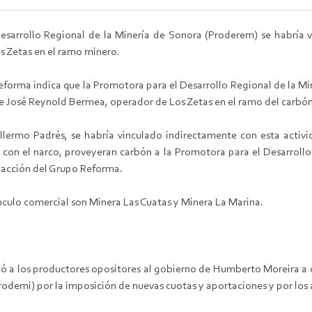
esarrollo Regional de la Minería de Sonora (Proderem) se habría 
 Zetas en el ramo minero.
 Reforma indica que la Promotora para el Desarrollo Regional de la M
e José Reynold Bermea, operador de Los Zetas en el ramo del carbón
lermo Padrés, se habría vinculado indirectamente con esta activi
 con el narco, proveyeran carbón a la Promotora para el Desarrol
edacción del Grupo Reforma.
nculo comercial son Minera Las Cuatas y Minera La Marina.
vió a los productores opositores al gobierno de Humberto Moreira a 
odemi) por la imposición de nuevas cuotas y aportaciones y por los aj