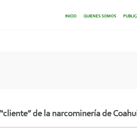
SALTAR AL CONTENIDO.
INICIO
QUIENES SOMOS
PUBLI
“cliente” de la narcominería de Coahu