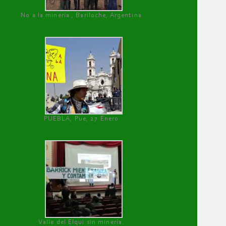
No a la minería , Bariloche, Argentina
PUEBLA, Pue, 27 Enero
Valle del Elqui sin minería.