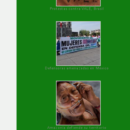
Protestas contra VALE, Brasil
Defensoras amenazadas en México
Amazonía defiende su territorio