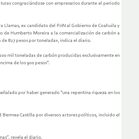
naturas congraciándose con empresarios durante el periodo
ya Llamas, ex candidato del PAN al Gobierno de Coahuila y
rno de Humberto Moreira a la comercialización de carbón a
 de 827 pesos por tonelada», indica el diario.
e 200 mil toneladas de carbón producidas exclusivamente en
encima de los 900 pesos”.
señalado por haber generado “una repentina riqueza en los
ermea Castilla por diversos actores políticos, incluido el
”, revela el diario.