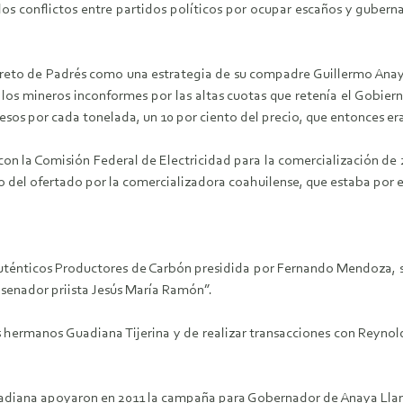
 los conflictos entre partidos políticos por ocupar escaños y guber
creto de Padrés como una estrategia de su compadre Guillermo Ana
los mineros inconformes por las altas cuotas que retenía el Gobie
sos por cada tonelada, un 10 por ciento del precio, que entonces era
con la Comisión Federal de Electricidad para la comercialización d
o del ofertado por la comercializadora coahuilense, que estaba por 
 Auténticos Productores de Carbón presidida por Fernando Mendoza, 
x senador priista Jesús María Ramón”.
hermanos Guadiana Tijerina y de realizar transacciones con Reynold B
diana apoyaron en 2011 la campaña para Gobernador de Anaya Llamas