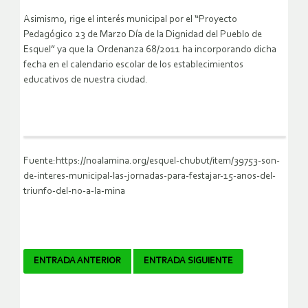
Asimismo, rige el interés municipal por el “Proyecto
Pedagógico 23 de Marzo Día de la Dignidad del Pueblo de
Esquel” ya que la Ordenanza 68/2011 ha incorporando dicha
fecha en el calendario escolar de los establecimientos
educativos de nuestra ciudad.
Fuente:https://noalamina.org/esquel-chubut/item/39753-son-
de-interes-municipal-las-jornadas-para-festajar-15-anos-del-
triunfo-del-no-a-la-mina
Navegador
ENTRADA ANTERIOR
ENTRADA SIGUIENTE
de