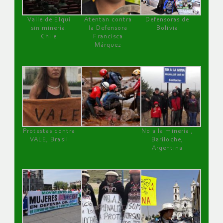
Valle de Elqui
Atentan contra
Defensoras de
sin minería.
la Defensora
Bolivia
Chile
Francisca
Márquez
Protestas contra
No a la minería ,
VALE, Brasil
Bariloche,
Argentina