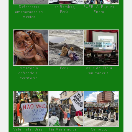
Defensoras
Las Bambas,
PUEBLA, Pue, 27
amenazadas en
Perú
Enero
México
Amazonía
Perú
Valle del Elqui
defiende su
sin minería.
territorio
Vale mata, Brasil
Tía María no va !
Orinoco,