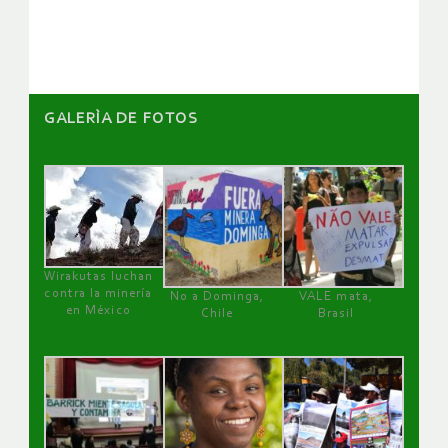
artículos
GALERÌA DE FOTOS
Wirakutas luchan
contra la minería
No a Dominga,
VALE mata,
en México
Chile
Brasil