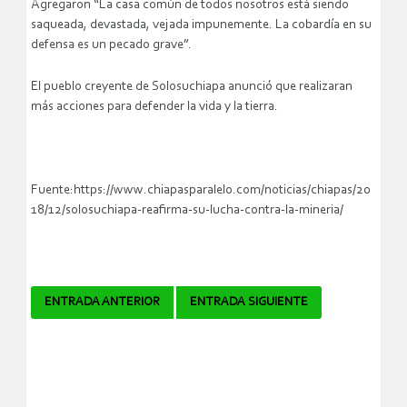
Agregaron “La casa común de todos nosotros está siendo
saqueada, devastada, vejada impunemente. La cobardía en su
defensa es un pecado grave”.
El pueblo creyente de Solosuchiapa anunció que realizaran
más acciones para defender la vida y la tierra.
Fuente:https://www.chiapasparalelo.com/noticias/chiapas/20
18/12/solosuchiapa-reafirma-su-lucha-contra-la-mineria/
Navegador
ENTRADA ANTERIOR
ENTRADA SIGUIENTE
de
artículos