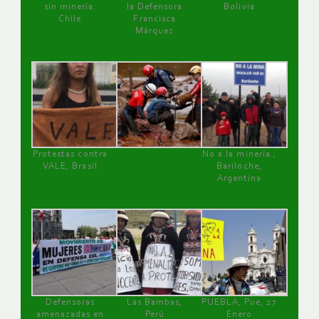
sin minería.
la Defensora
Bolivia
Chile
Francisca
Márquez
Protestas contra
No a la minería ,
VALE, Brasil
Bariloche,
Argentina
Defensoras
Las Bambas,
PUEBLA, Pue, 27
amenazadas en
Perú
Enero