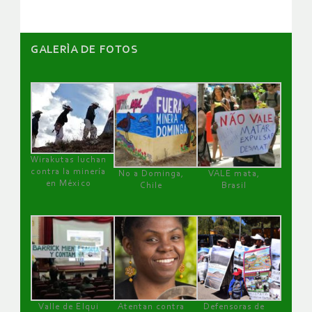
GALERÌA DE FOTOS
Wirakutas luchan
contra la minería
No a Dominga,
VALE mata,
en México
Chile
Brasil
Valle de Elqui
Atentan contra
Defensoras de