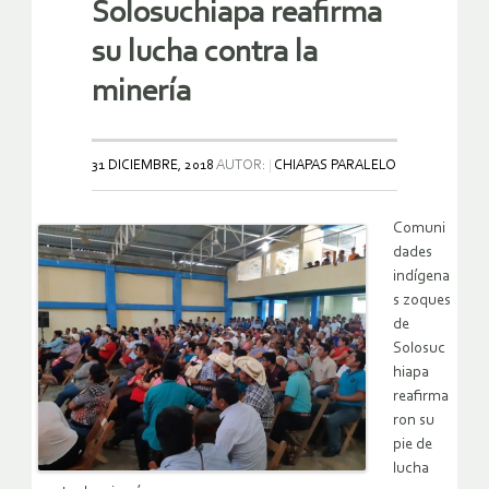
Solosuchiapa reafirma
su lucha contra la
minería
31 DICIEMBRE, 2018
AUTOR:
CHIAPAS PARALELO
Comuni
dades
indígena
s zoques
de
Solosuc
hiapa
reafirma
ron su
pie de
lucha