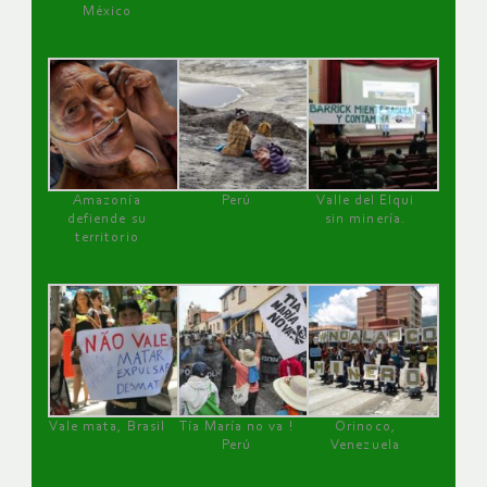
México
Amazonía
Perú
Valle del Elqui
defiende su
sin minería.
territorio
Vale mata, Brasil
Tía María no va !
Orinoco,
Perú
Venezuela