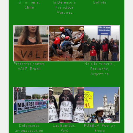
sin minería.
la Defensora
Bolivia
Chile
Francisca
Márquez
Protestas contra
No a la minería ,
VALE, Brasil
Bariloche,
Argentina
Defensoras
Las Bambas,
PUEBLA, Pue, 27
amenazadas en
Perú
Enero