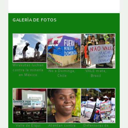
GALERÌA DE FOTOS
Wirakutas luchan
contra la minería
No a Dominga,
VALE mata,
en México
Chile
Brasil
Valle de Elqui
Atentan contra
Defensoras de