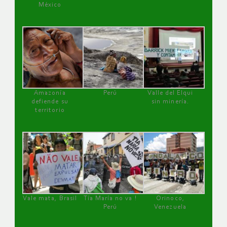
México
Amazonía
Perú
Valle del Elqui
defiende su
sin minería.
territorio
Vale mata, Brasil
Tía María no va !
Orinoco,
Perú
Venezuela