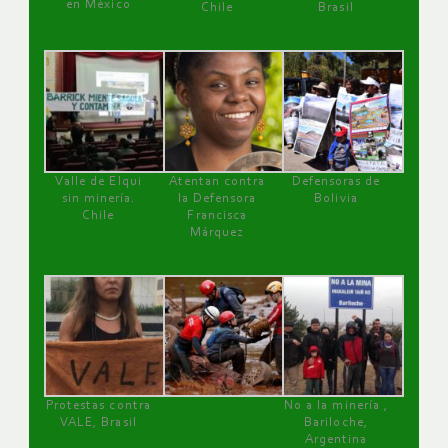
en México
Chile
Brasil
Valle de Elqui
Atentan contra
Defensoras de
sin minería.
la Defensora
Bolivia
Chile
Francisca
Márquez
Protestas contra
No a la minería ,
VALE, Brasil
Bariloche,
Argentina