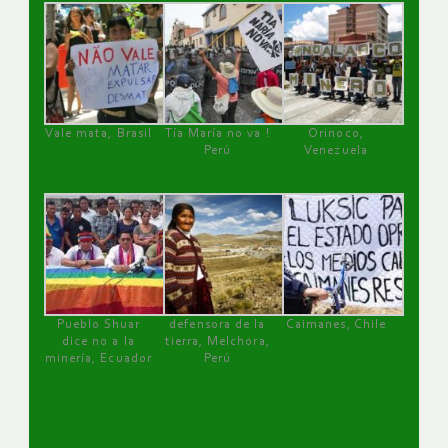
Vale mata, Brasil
Tía María no va !
Orinoco,
Perú
Venezuela
Pueblo Shuar
defensora de la
Caimanes, Chile
dice no a la
tierra, Melchora,
minería, Ecuador
Perú