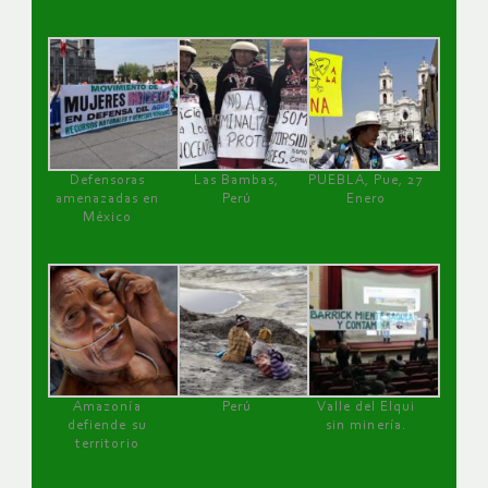
Defensoras
Las Bambas,
PUEBLA, Pue, 27
amenazadas en
Perú
Enero
México
Amazonía
Perú
Valle del Elqui
defiende su
sin minería.
territorio