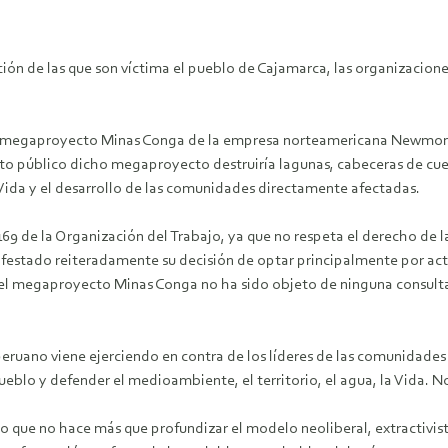
zación de las que son víctima el pueblo de Cajamarca, las organizacio
el megaproyecto Minas Conga de la empresa norteamericana Newmon
 público dicho megaproyecto destruiría lagunas, cabeceras de cuenc
a Vida y el desarrollo de las comunidades directamente afectadas.
 de la Organización del Trabajo, ya que no respeta el derecho de l
festado reiteradamente su decisión de optar principalmente por act
 el megaproyecto Minas Conga no ha sido objeto de ninguna consulta
uano viene ejerciendo en contra de los líderes de las comunidades 
eblo y defender el medioambiente, el territorio, el agua, la Vida. No
no que no hace más que profundizar el modelo neoliberal, extractivi