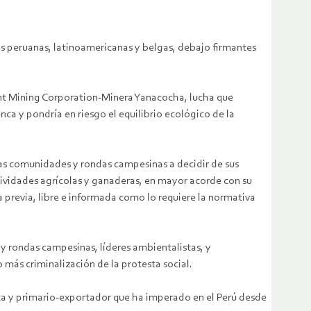
nes peruanas, latinoamericanas y belgas, debajo firmantes
t Mining Corporation-Minera Yanacocha, lucha que
a y pondría en riesgo el equilibrio ecológico de la
as comunidades y rondas campesinas a decidir de sus
ividades agrícolas y ganaderas, en mayor acorde con su
 previa, libre e informada como lo requiere la normativa
y rondas campesinas, líderes ambientalistas, y
 más criminalización de la protesta social.
sta y primario-exportador que ha imperado en el Perú desde