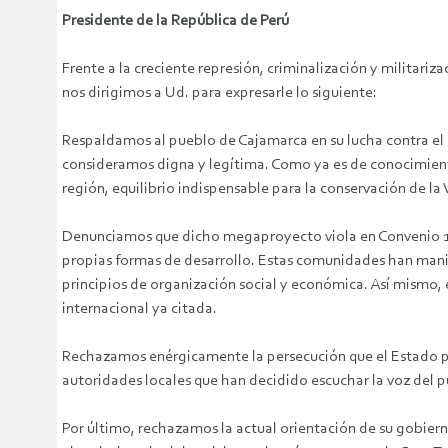
Presidente de la República de Perú
Frente a la creciente represión, criminalización y militari
nos dirigimos a Ud. para expresarle lo siguiente:
Respaldamos al pueblo de Cajamarca en su lucha contra 
consideramos digna y legítima. Como ya es de conocimiento
región, equilibrio indispensable para la conservación de l
Denunciamos que dicho megaproyecto viola en Convenio 169
propias formas de desarrollo. Estas comunidades han mani
principios de organización social y económica. Así mismo,
internacional ya citada.
Rechazamos enérgicamente la persecución que el Estado per
autoridades locales que han decidido escuchar la voz del pu
Por último, rechazamos la actual orientación de su gobier