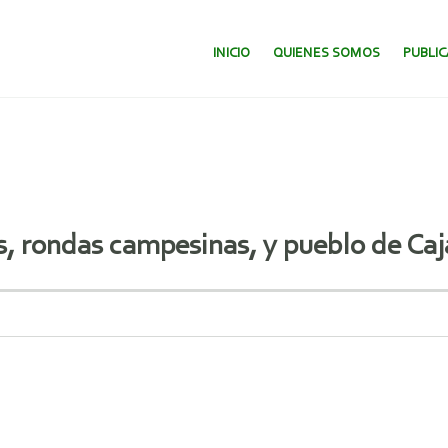
SALTAR AL CONTENIDO.
INICIO
QUIENES SOMOS
PUBLI
s, rondas campesinas, y pueblo de Ca