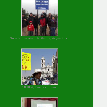
No a la minería , Bariloche, Argentina
PUEBLA, Pue, 27 Enero