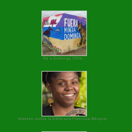
No a Dominga, Chile
Atentan contra la Defensora Francisca Márquez