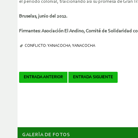
el periodo colonial, traicionando así su promesa de Gran Tr
Bruselas, junio del 2012.
Firmantes: Asociación El Andino, Comité de Solidaridad c
CONFLICTO: YANACOCHA
,
YANACOCHA
Navegador
ENTRADA ANTERIOR
ENTRADA SIGUIENTE
de
artículos
GALERÌA DE FOTOS