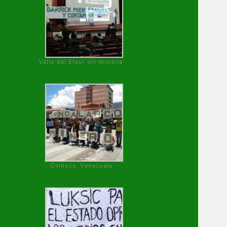
Valle del Elqui sin minería.
Orinoco, Venezuela