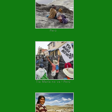
Perú
Tía María no va ! Perú