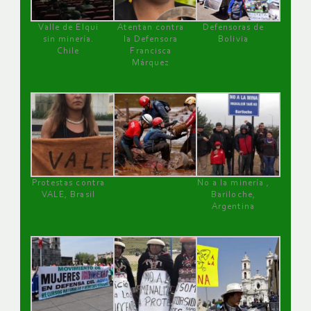
Valle de Elqui
Atentan contra
Defensoras de
sin minería.
la Defensora
Bolivia
Chile
Francisca
Márquez
Protestas contra
No a la minería ,
VALE, Brasil
Bariloche,
Argentina