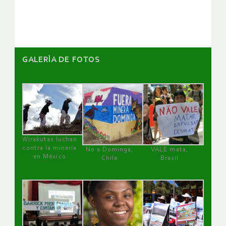
artículos
GALERÌA DE FOTOS
Wirakutas luchan
contra la minería
No a Dominga,
VALE mata,
en México
Chile
Brasil