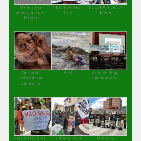
Defensoras
Las Bambas,
PUEBLA, Pue, 27
amenazadas en
Perú
Enero
México
Amazonía
Perú
Valle del Elqui
defiende su
sin minería.
territorio
Vale mata, Brasil
Tía María no va !
Orinoco,