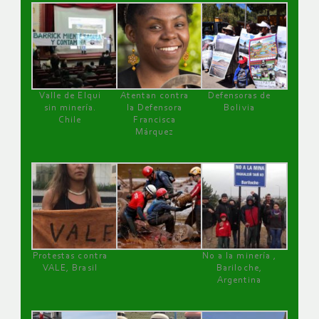
Valle de Elqui
Atentan contra
Defensoras de
sin minería.
la Defensora
Bolivia
Chile
Francisca
Márquez
Protestas contra
No a la minería ,
VALE, Brasil
Bariloche,
Argentina