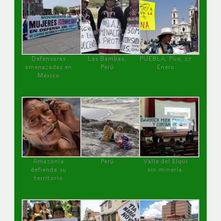
Defensoras
Las Bambas,
PUEBLA, Pue, 27
amenazadas en
Perú
Enero
México
Amazonía
Perú
Valle del Elqui
defiende su
sin minería.
territorio