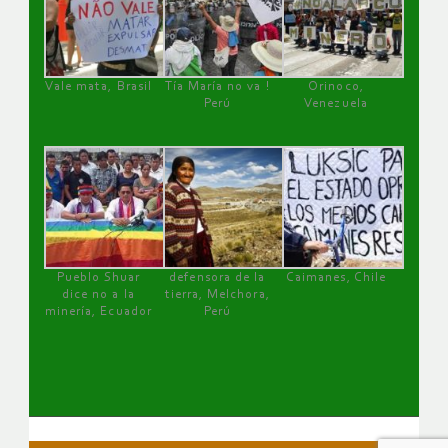
Vale mata, Brasil
Tía María no va !
Orinoco,
Perú
Venezuela
Pueblo Shuar
defensora de la
Caimanes, Chile
dice no a la
tierra, Melchora,
minería, Ecuador
Perú