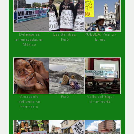
Defensoras
Las Bambas,
PUEBLA, Pue, 27
amenazadas en
Perú
Enero
México
Amazonía
Perú
Valle del Elqui
defiende su
sin minería.
territorio