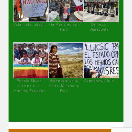
Vale mata, Brasil
Tía María no va !
Orinoco,
Perú
Venezuela
Pueblo Shuar
defensora de la
Caimanes, Chile
dice no a la
tierra, Melchora,
minería, Ecuador
Perú