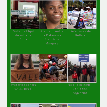
Valle de Elqui
Atentan contra
Defensoras de
sin minería.
la Defensora
Bolivia
Chile
Francisca
Márquez
Protestas contra
No a la minería ,
VALE, Brasil
Bariloche,
Argentina