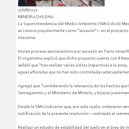
17/08/2022
MINERÍA CHILENA
La Superintendencia del Medio Ambiente (SMA) dictó Medid
se conoce popularmente como “socavón”— en el proyecto “
Atacama.
Inician proceso sancionatorio por socavón en Tierra Amaril
El organismo explicó que dicho proyecto cuenta con 8 Reso
señaló que “tras realizar varias visitas inspectivas a la z
aguas afloradas que no han sido controladas adecuadamen
Agregó que “considerando la relevancia de los hechos que 
Sernageomin y el Ministerio de Minería, y buscan justament
Desde la SMA indicaron que, por esta razón, ordenaron seis
notificación de la presente resolución —realizada el vierne
Realizar un estudio de estabilidad del suelo en el área d