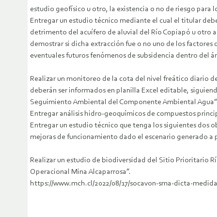
estudio geofísico u otro, la existencia o no de riesgo para 
Entregar un estudio técnico mediante el cual el titular d
detrimento del acuífero de aluvial del Río Copiapó u otro 
demostrar si dicha extracción fue o no uno de los factores 
eventuales futuros fenómenos de subsidencia dentro del áre
Realizar un monitoreo de la cota del nivel freático diario 
deberán ser informados en planilla Excel editable, siguie
Seguimiento Ambiental del Componente Ambiental Agua”
Entregar análisis hidro-geoquímicos de compuestos princip
Entregar un estudio técnico que tenga los siguientes dos ob
mejoras de funcionamiento dado el escenario generado a par
Realizar un estudio de biodiversidad del Sitio Prioritari
Operacional Mina Alcaparrosa”.
https://www.mch.cl/2022/08/17/socavon-sma-dicta-medidas