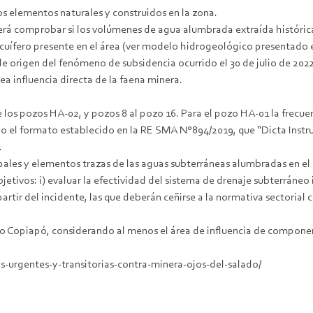
los elementos naturales y construidos en la zona.
eberá comprobar si los volúmenes de agua alumbrada extraída histór
acuífero presente en el área (ver modelo hidrogeológico presentado 
de origen del fenómeno de subsidencia ocurrido el 30 de julio de 2022
a influencia directa de la faena minera.
de los pozos HA-02, y pozos 8 al pozo 16. Para el pozo HA-01 la frecu
ndo el formato establecido en la RE SMA N°894/2019, que “Dicta Instr
.
ales y elementos trazas de las aguas subterráneas alumbradas en el 
jetivos: i) evaluar la efectividad del sistema de drenaje subterráneo 
tir del incidente, las que deberán ceñirse a la normativa sectorial 
o Río Copiapó, considerando al menos el área de influencia de compo
-urgentes-y-transitorias-contra-minera-ojos-del-salado/