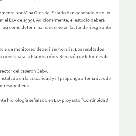
icamente por Mina Ojos del Salado han generado o no un
en el EIA de 1999). Adicionalmente, el estudio deberá
, así como determinar si es o no un factor de riesgo ante
encia de monitoreo deberá ser horaria. Los resultados
ucciones para la Elaboración y Remisión de Informes de
sector del caserón Gaby.
instalado en la actualidad y ii) proponga alternativas de
correspondiente.
nente hidrología señalado en EIA proyecto “Continuidad