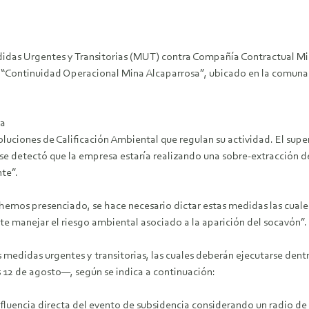
as Urgentes y Transitorias (MUT) contra Compañía Contractual Mine
Continuidad Operacional Mina Alcaparrosa”, ubicado en la comuna d
la
luciones de Calificación Ambiental que regulan su actividad. El sup
ona, se detectó que la empresa estaría realizando una sobre-extracció
te”.
hemos presenciado, se hace necesario dictar estas medidas las cual
e manejar el riesgo ambiental asociado a la aparición del socavón”.
 medidas urgentes y transitorias, las cuales deberán ejecutarse dent
s 12 de agosto—, según se indica a continuación:
e influencia directa del evento de subsidencia considerando un radio