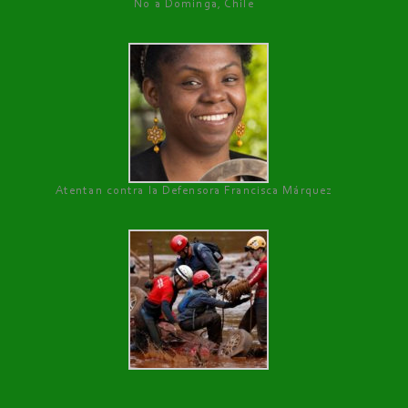
No a Dominga, Chile
Atentan contra la Defensora Francisca Márquez