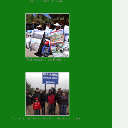
VALE mata, Brasil
Defensoras de Bolivia
No a la minería , Bariloche, Argentina