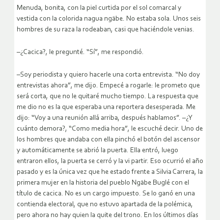
Menuda, bonita, con la piel curtida por el sol comarcal y
vestida con la colorida nagua ngäbe. No estaba sola. Unos seis
hombres de su raza la rodeaban, casi que haciéndole venias.
–¿Cacica?, le pregunté. “Sí”, me respondió.
–Soy periodista y quiero hacerle una corta entrevista. “No doy
entrevistas ahora”, me dijo. Empecé a rogarle: le prometo que
será corta, que no le quitaré mucho tiempo. La respuesta que
me dio no es la que esperaba una reportera desesperada. Me
dijo: “Voy a una reunión allá arriba, después hablamos”. –¿Y
cuánto demora?, “Como media hora”, le escuché decir. Uno de
los hombres que andaba con ella pinchó el botón del ascensor
y automáticamente se abrió la puerta. Ella entró, luego
entraron ellos, la puerta se cerró y la vi partir. Eso ocurrió el año
pasado y es la única vez que he estado frente a Silvia Carrera, la
primera mujer en la historia del pueblo Ngäbe Buglé con el
título de cacica. No es un cargo impuesto. Se lo ganó en una
contienda electoral, que no estuvo apartada de la polémica,
pero ahora no hay quien la quite del trono. En los últimos días