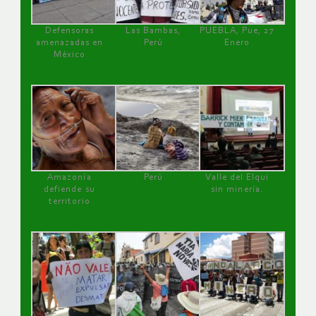
Defensoras
Las Bambas,
PUEBLA, Pue, 27
amenazadas en
Perú
Enero
México
Amazonía
Perú
Valle del Elqui
defiende su
sin minería.
territorio