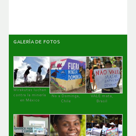
artículos
GALERÌA DE FOTOS
Wirakutas luchan
contra la minería
No a Dominga,
VALE mata,
en México
Chile
Brasil