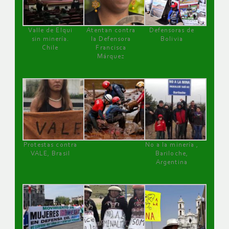
Valle de Elqui
Atentan contra
Defensoras de
sin minería.
la Defensora
Bolivia
Chile
Francisca
Márquez
Protestas contra
No a la minería ,
VALE, Brasil
Bariloche,
Argentina