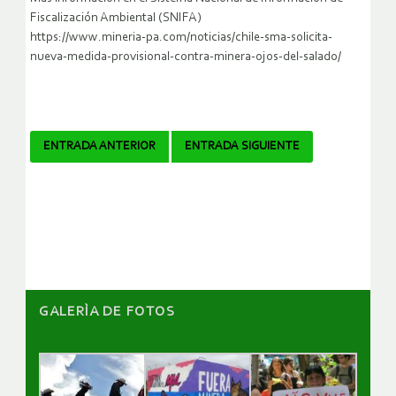
Fiscalización Ambiental (SNIFA)
https://www.mineria-pa.com/noticias/chile-sma-solicita-
nueva-medida-provisional-contra-minera-ojos-del-salado/
Navegador
ENTRADA ANTERIOR
ENTRADA SIGUIENTE
de
artículos
GALERÌA DE FOTOS