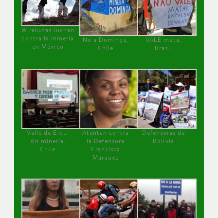
Wirakutas luchan
contra la minería
No a Dominga,
VALE mata,
en México
Chile
Brasil
Valle de Elqui
Atentan contra
Defensoras de
sin minería.
la Defensora
Bolivia
Chile
Francisca
Márquez