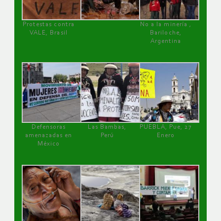
Protestas contra
No a la minería ,
VALE, Brasil
Bariloche,
Argentina
Defensoras
Las Bambas,
PUEBLA, Pue, 27
amenazadas en
Perú
Enero
México