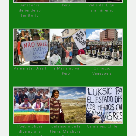
Amazonía
Perú
Valle del Elqui
defiende su
sin minería.
territorio
Vale mata, Brasil
Tía María no va !
Orinoco,
Perú
Venezuela
Pueblo Shuar
defensora de la
Caimanes, Chile
dice no a la
tierra, Melchora,