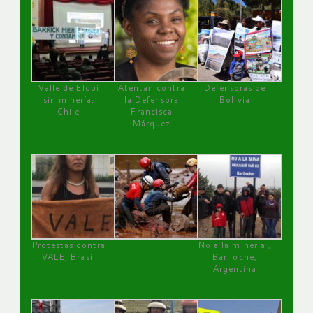
Valle de Elqui
Atentan contra
Defensoras de
sin minería.
la Defensora
Bolivia
Chile
Francisca
Márquez
Protestas contra
No a la minería ,
VALE, Brasil
Bariloche,
Argentina