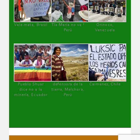
Vale mata, Brasil
Tía María no va !
Orinoco,
Perú
Venezuela
Pueblo Shuar
defensora de la
Caimanes, Chile
dice no a la
tierra, Melchora,
minería, Ecuador
Perú