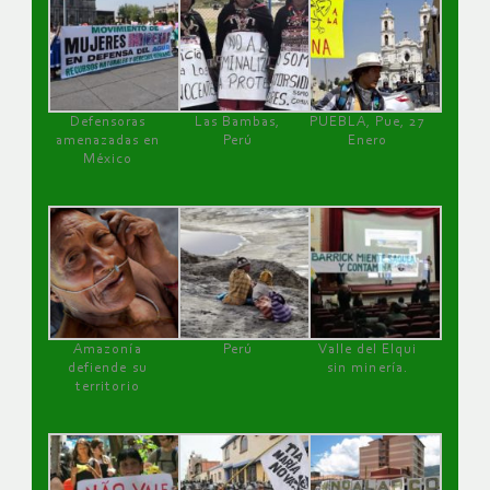
Defensoras
Las Bambas,
PUEBLA, Pue, 27
amenazadas en
Perú
Enero
México
Amazonía
Perú
Valle del Elqui
defiende su
sin minería.
territorio