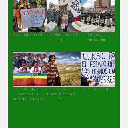
Vale mata, Brasil
Tía María no va !
Orinoco,
Perú
Venezuela
Pueblo Shuar
defensora de la
Caimanes, Chile
dice no a la
tierra, Melchora,
minería, Ecuador
Perú