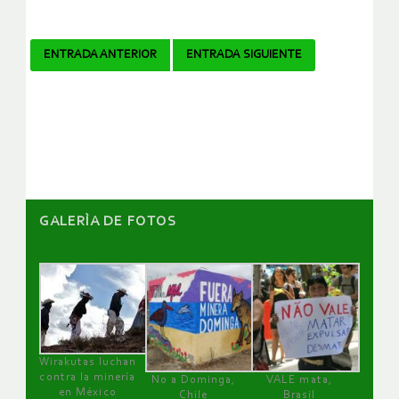
Navegador
ENTRADA ANTERIOR
ENTRADA SIGUIENTE
de
artículos
GALERÌA DE FOTOS
Wirakutas luchan
contra la minería
No a Dominga,
VALE mata,
en México
Chile
Brasil