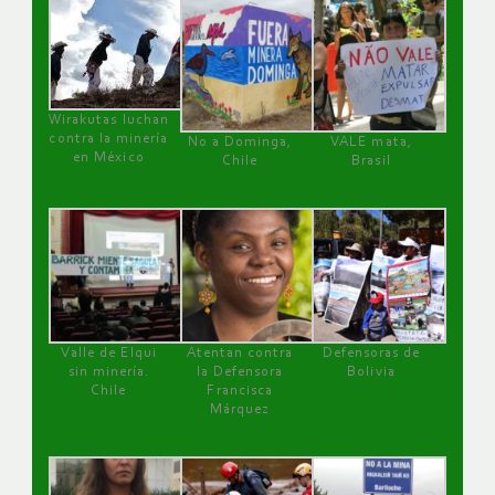
Wirakutas luchan
contra la minería
No a Dominga,
VALE mata,
en México
Chile
Brasil
Valle de Elqui
Atentan contra
Defensoras de
sin minería.
la Defensora
Bolivia
Chile
Francisca
Márquez