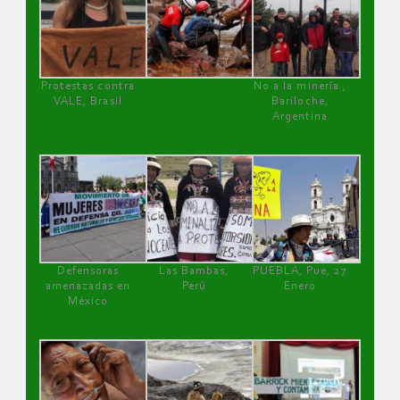
Protestas contra
No a la minería ,
VALE, Brasil
Bariloche,
Argentina
Defensoras
Las Bambas,
PUEBLA, Pue, 27
amenazadas en
Perú
Enero
México