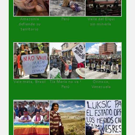
Amazonía
Perú
Valle del Elqui
defiende su
sin minería.
territorio
Vale mata, Brasil
Tía María no va !
Orinoco,
Perú
Venezuela