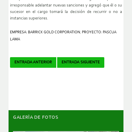
irresponsable adelantar nuevas sanciones y agregó que él o su
sucesor en el cargo tomará la decisión de recurrir o no a
instancias superiores.
EMPRESA: BARRICK GOLD CORPORATION
,
PROYECTO: PASCUA
LAMA
Navegador
ENTRADA ANTERIOR
ENTRADA SIGUIENTE
de
artículos
GALERÌA DE FOTOS