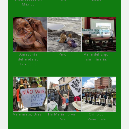
México
Amazonía
Perú
Valle del Elqui
defiende su
sin minería.
territorio
Vale mata, Brasil
Tía María no va !
Orinoco,
Perú
Venezuela