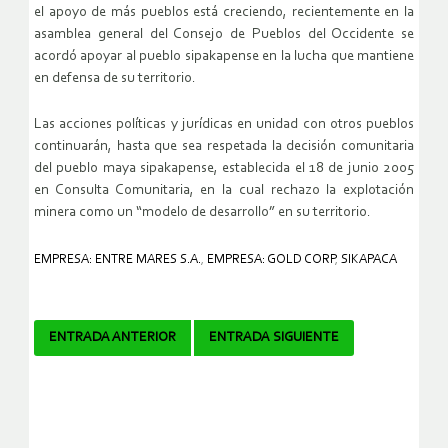
el apoyo de más pueblos está creciendo, recientemente en la
asamblea general del Consejo de Pueblos del Occidente se
acordó apoyar al pueblo sipakapense en la lucha que mantiene
en defensa de su territorio.
Las acciones políticas y jurídicas en unidad con otros pueblos
continuarán, hasta que sea respetada la decisión comunitaria
del pueblo maya sipakapense, establecida el 18 de junio 2005
en Consulta Comunitaria, en la cual rechazo la explotación
minera como un “modelo de desarrollo” en su territorio.
EMPRESA: ENTRE MARES S.A.
,
EMPRESA: GOLD CORP
,
SIKAPACA
Navegador
ENTRADA ANTERIOR
ENTRADA SIGUIENTE
de
artículos