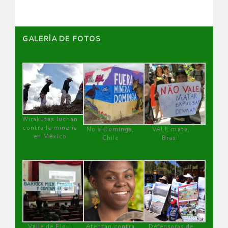
GALERÌA DE FOTOS
Wirakutas luchan
contra la minería
No a Dominga,
VALE mata,
en México
Chile
Brasil
Valle de Elqui
Atentan contra
Defensoras de