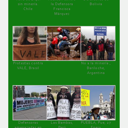
sin minería.
la Defensora
Bolivia
Chile
Francisca
Márquez
Protestas contra
No a la minería ,
VALE, Brasil
Bariloche,
Argentina
Defensoras
Las Bambas,
PUEBLA, Pue, 27
amenazadas en
Perú
Enero