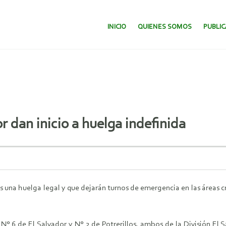
SALTAR AL CONTENIDO.
INICIO
QUIENES SOMOS
PUBLI
r dan inicio a huelga indefinida
una huelga legal y que dejarán turnos de emergencia en las áreas crít
N° 6 de El Salvador y N° 2 de Potrerillos, ambos de la División El S