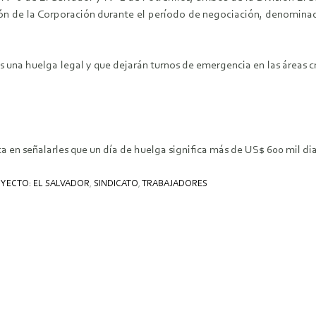
ación de la Corporación durante el período de negociación, denomina
una huelga legal y que dejarán turnos de emergencia en las áreas crít
a en señalarles que un día de huelga significa más de US$ 600 mil dia
YECTO: EL SALVADOR
,
SINDICATO
,
TRABAJADORES