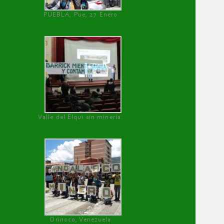
PUEBLA, Pue, 27 Enero
Valle del Elqui sin minería.
Orinoco, Venezuela