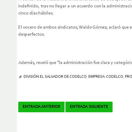
indefinido, tras no llegar a un acuerdo con la administr
cinco días hábiles.
El vocero de ambos sindicatos, Waldo Gómez, aclaró que es 
desperfectos.
Además, reveló que “la administración fue clara y categóric
DIVISIÓN EL SALVADOR DE CODELCO
,
EMPRESA: CODELCO
,
PRO
Navegador
ENTRADA ANTERIOR
ENTRADA SIGUIENTE
de