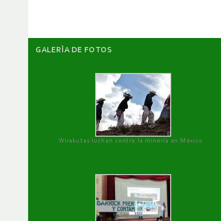
artículos
GALERÌA DE FOTOS
Wirakutas luchan contra la minería en México