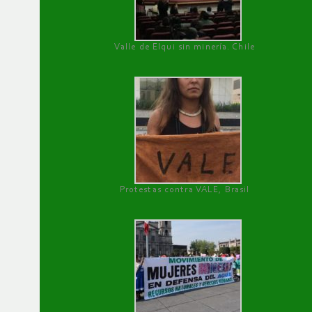
Valle de Elqui sin minería. Chile
Protestas contra VALE, Brasil