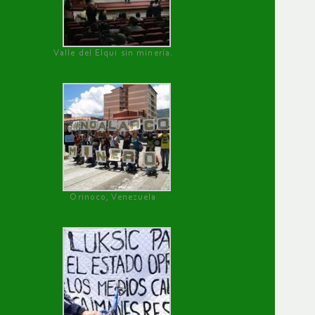
Valle del Elqui sin minería.
Orinoco, Venezuela