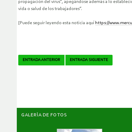
propagación del virus”, apegándose además a lo establecido
vida o salud de los trabajadores”.
[Puede seguir leyendo esta noticia aquí
https://www.mercur
Navegador
ENTRADA ANTERIOR
ENTRADA SIGUIENTE
de
artículos
GALERÌA DE FOTOS