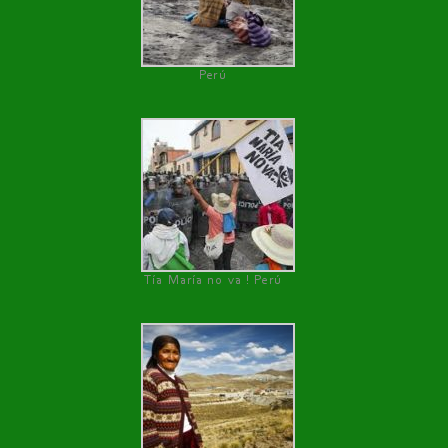
Perú
Tía María no va ! Perú