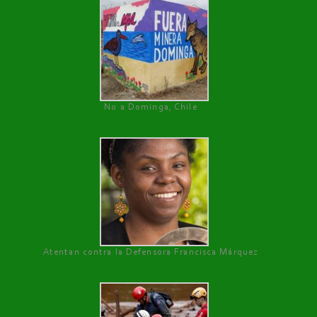
No a Dominga, Chile
Atentan contra la Defensora Francisca Márquez