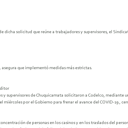
de dicha solicitud que reúne a trabajadores y supervisores, el Sindic
o, asegura que implementó medidas más estrictas.
ditor
es y supervisores de Chuquicamata solicitaron a Codelco, mediante 
el miércoles por el Gobierno para frenar el avance del COVID-19 , ce
 concentración de personas en los casinos y en los traslados del pers