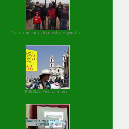
No a la minería , Bariloche, Argentina
PUEBLA, Pue, 27 Enero