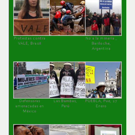
Protestas contra
No a la minería ,
VALE, Brasil
Bariloche,
Argentina
Defensoras
Las Bambas,
PUEBLA, Pue, 27
amenazadas en
Perú
Enero
México