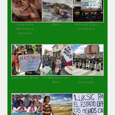
Amazonía
Perú
Valle del Elqui
defiende su
sin minería.
territorio
Vale mata, Brasil
Tía María no va !
Orinoco,
Perú
Venezuela