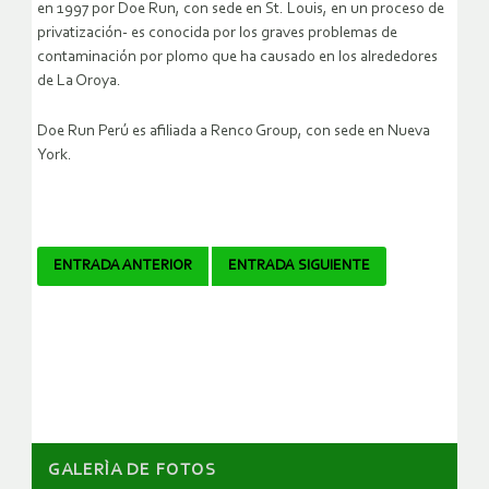
en 1997 por Doe Run, con sede en St. Louis, en un proceso de
privatización- es conocida por los graves problemas de
contaminación por plomo que ha causado en los alrededores
de La Oroya.
Doe Run Perú es afiliada a Renco Group, con sede en Nueva
York.
Navegador
ENTRADA ANTERIOR
ENTRADA SIGUIENTE
de
artículos
GALERÌA DE FOTOS