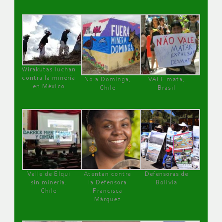
Wirakutas luchan
contra la minería
No a Dominga,
VALE mata,
en México
Chile
Brasil
Valle de Elqui
Atentan contra
Defensoras de
sin minería.
la Defensora
Bolivia
Chile
Francisca
Márquez