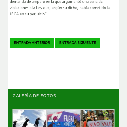
demanda de amparo en la que argumentó una serie de
violaciones a la Ley que, según su dicho, había cometido la
JFCA en su perjuicio”.
Navegador
ENTRADA ANTERIOR
ENTRADA SIGUIENTE
de
artículos
GALERÌA DE FOTOS