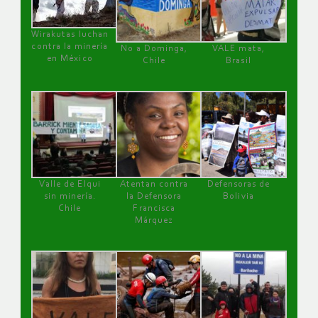
Wirakutas luchan
contra la minería
No a Dominga,
VALE mata,
en México
Chile
Brasil
Valle de Elqui
Atentan contra
Defensoras de
sin minería.
la Defensora
Bolivia
Chile
Francisca
Márquez