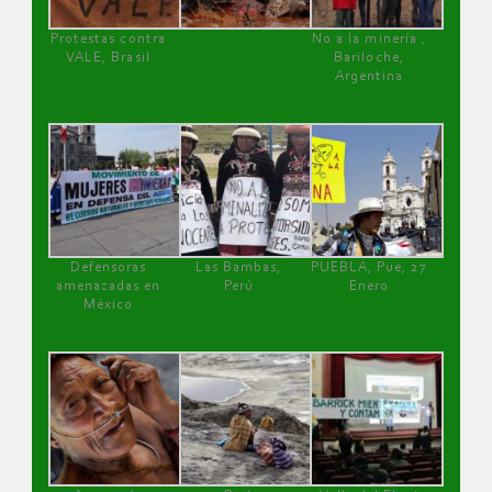
Protestas contra
No a la minería ,
VALE, Brasil
Bariloche,
Argentina
Defensoras
Las Bambas,
PUEBLA, Pue, 27
amenazadas en
Perú
Enero
México