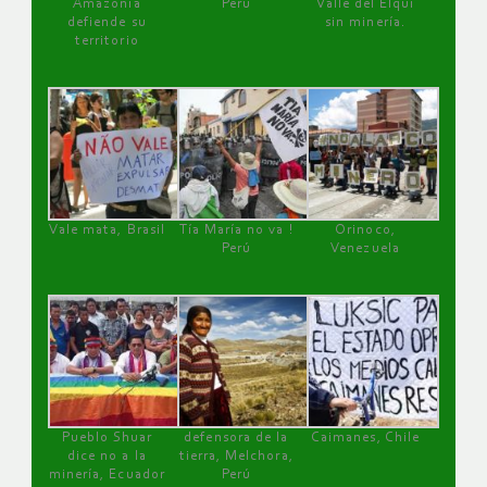
Amazonía
Perú
Valle del Elqui
defiende su
sin minería.
territorio
Vale mata, Brasil
Tía María no va !
Orinoco,
Perú
Venezuela
Pueblo Shuar
defensora de la
Caimanes, Chile
dice no a la
tierra, Melchora,
minería, Ecuador
Perú