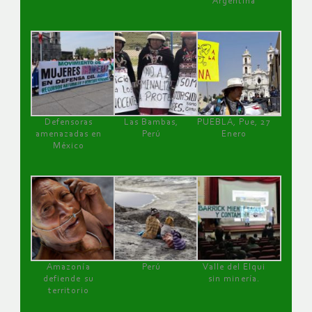
Argentina
Defensoras
Las Bambas,
PUEBLA, Pue, 27
amenazadas en
Perú
Enero
México
Amazonía
Perú
Valle del Elqui
defiende su
sin minería.
territorio