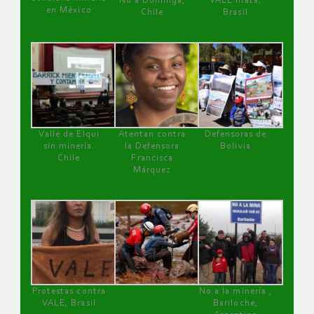
No a Dominga,
VALE mata,
en México
Chile
Brasil
Valle de Elqui
Atentan contra
Defensoras de
sin minería.
la Defensora
Bolivia
Chile
Francisca
Márquez
Protestas contra
No a la minería ,
VALE, Brasil
Bariloche,