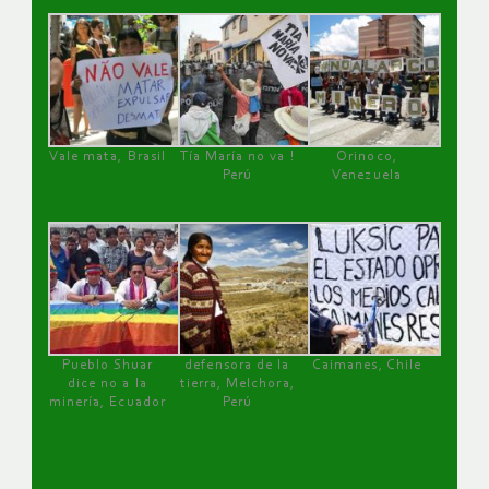
Vale mata, Brasil
Tía María no va !
Orinoco,
Perú
Venezuela
Pueblo Shuar
defensora de la
Caimanes, Chile
dice no a la
tierra, Melchora,
minería, Ecuador
Perú