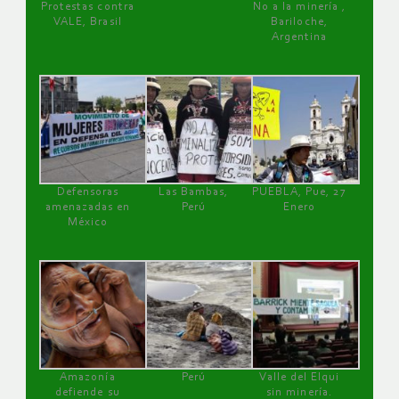
Protestas contra
No a la minería ,
VALE, Brasil
Bariloche,
Argentina
Defensoras
Las Bambas,
PUEBLA, Pue, 27
amenazadas en
Perú
Enero
México
Amazonía
Perú
Valle del Elqui
defiende su
sin minería.