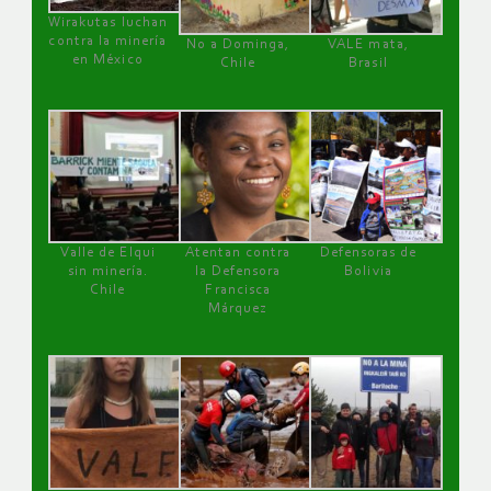
Wirakutas luchan
contra la minería
No a Dominga,
VALE mata,
en México
Chile
Brasil
Valle de Elqui
Atentan contra
Defensoras de
sin minería.
la Defensora
Bolivia
Chile
Francisca
Márquez