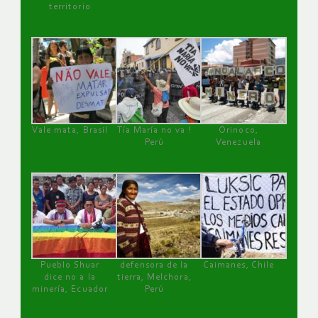
territorio
Vale mata, Brasil
Tía María no va !
Orinoco,
Perú
Venezuela
Pueblo Shuar
defensora de la
Caimanes, Chile
dice no a la
tierra, Melchora,
minería, Ecuador
Perú