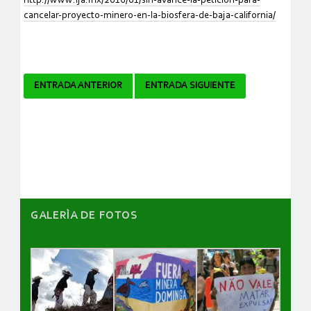
http://www.lja.mx/2016/01/sin-avance-la-peticion-para-
cancelar-proyecto-minero-en-la-biosfera-de-baja-california/
Navegador
ENTRADA ANTERIOR
ENTRADA SIGUIENTE
de
artículos
GALERÌA DE FOTOS