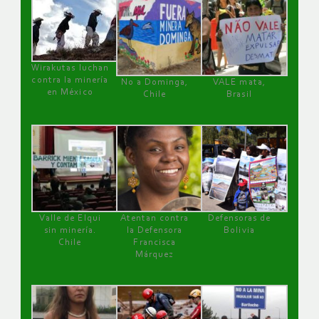
Wirakutas luchan
contra la minería
No a Dominga,
VALE mata,
en México
Chile
Brasil
Valle de Elqui
Atentan contra
Defensoras de
sin minería.
la Defensora
Bolivia
Chile
Francisca
Márquez