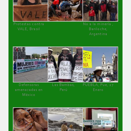
Protestas contra
No a la minería ,
VALE, Brasil
Bariloche,
Argentina
Defensoras
Las Bambas,
PUEBLA, Pue, 27
amenazadas en
Perú
Enero
México