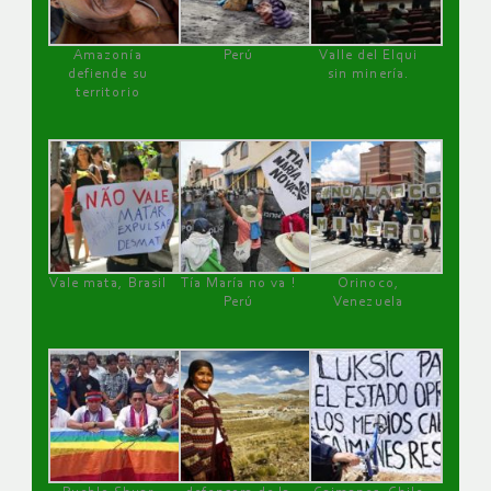
Amazonía
Perú
Valle del Elqui
defiende su
sin minería.
territorio
Vale mata, Brasil
Tía María no va !
Orinoco,
Perú
Venezuela