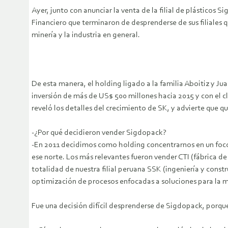
Ayer, junto con anunciar la venta de la filial de plásticos
Financiero que terminaron de desprenderse de sus filiales q
minería y la industria en general.
De esta manera, el holding ligado a la familia Aboitiz y Ju
inversión de más de US$ 500 millones hacia 2015 y con el cl
reveló los detalles del crecimiento de SK, y advierte que q
-¿Por qué decidieron vender Sigdopack?
-En 2011 decidimos como holding concentrarnos en un foco 
ese norte. Los más relevantes fueron vender CTI (fábrica d
totalidad de nuestra filial peruana SSK (ingeniería y con
optimización de procesos enfocadas a soluciones para la mi
Fue una decisión difícil desprenderse de Sigdopack, porqu