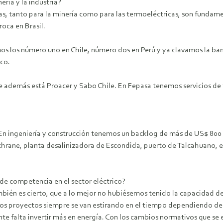
ría y la industria?
s, tanto para la minería como para las termoeléctricas, son fundam
roca en Brasil.
s los número uno en Chile, número dos en Perú y ya clavamos la ban
co.
demás está Proacer y Sabo Chile. En Fepasa tenemos servicios de tr
En ingeniería y construcción tenemos un backlog de más de US$ 800 
chrane, planta desalinizadora de Escondida, puerto de Talcahuano, et
 de competencia en el sector eléctrico?
bién es cierto, que a lo mejor no hubiésemos tenido la capacidad de
os proyectos siempre se van estirando en el tiempo dependiendo de
te falta invertir más en energía. Con los cambios normativos que se