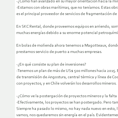
-¿Cómo han avanzado en su mayor orientación hacia la mine
-Estamos con obras marítimas, que no teníamos. Estas obra
es el principal proveedor de servicios de fragmentación de 
En SKC Rental, donde proveemos equipos en arriendo, somo
muchas energías debido a su enorme potencial petroquími
En bolas de molienda ahora tenemos a Magotteaux, donde a
prestamos servicio de puerto a muchas empresas.
-¿En qué consiste su plan de inversiones?
-Tenemos un plan de más de US$ 500 millones hacia 2015. 
de transmisión de Angostura, central térmica y línea de Co
con proyectos, y en Chile volverán los desarrollos mineros.
-¿Cómo ve la postergación de proyectos mineros y la falta
-Efectivamente, los proyectos se han postergado. Pero tam
Siempre ha pasado lo mismo, no hay nada nuevo en esto, l
vamos, nos quedaremos sin energía en el país. Evidentemen