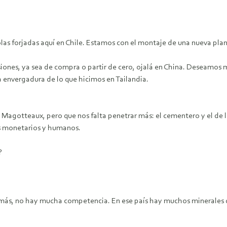
as forjadas aquí en Chile. Estamos con el montaje de una nueva plan
iones, ya sea de compra o partir de cero, ojalá en China. Deseamo
a envergadura de lo que hicimos en Tailandia.
gotteaux, pero que nos falta penetrar más: el cementero y el de la
os monetarios y humanos.
no?
más, no hay mucha competencia. En ese país hay muchos minerales q