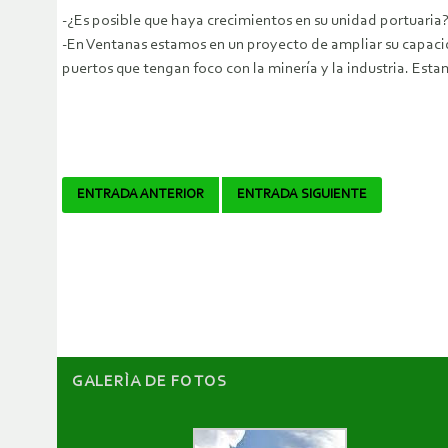
-¿Es posible que haya crecimientos en su unidad portuaria
-En Ventanas estamos en un proyecto de ampliar su capaci
puertos que tengan foco con la minería y la industria. Esta
Navegador
ENTRADA ANTERIOR
ENTRADA SIGUIENTE
de
artículos
GALERÌA DE FOTOS