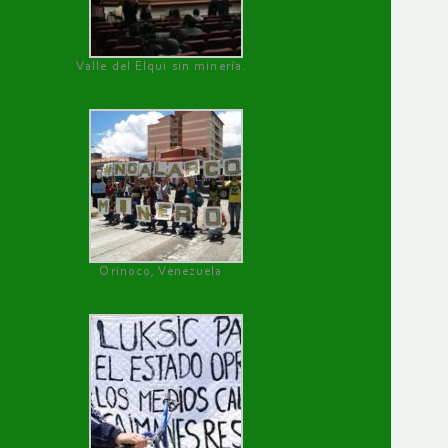
Valle del Elqui sin minería.
Orinoco, Venezuela