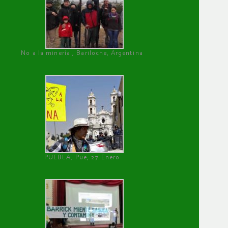
No a la minería , Bariloche, Argentina
PUEBLA, Pue, 27 Enero