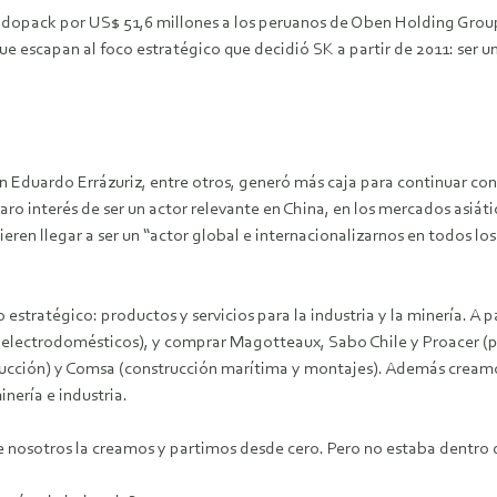
 Sigdopack por US$ 51,6 millones a los peruanos de Oben Holding Group
ue escapan al foco estratégico que decidió SK a partir de 2011: ser 
an Eduardo Errázuriz, entre otros, generó más caja para continuar co
aro interés de ser un actor relevante en China, en los mercados asiát
uieren llegar a ser un “actor global e internacionalizarnos en todos l
estratégico: productos y servicios para la industria y la minería. 
e electrodomésticos), y comprar Magotteaux, Sabo Chile y Proacer (p
strucción) y Comsa (construcción marítima y montajes). Además cream
nería e industria.
e nosotros la creamos y partimos desde cero. Pero no estaba dentro 