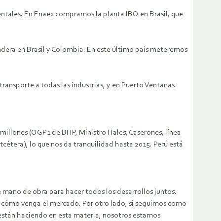
entales. En Enaex compramos la planta IBQ en Brasil, que
dera en Brasil y Colombia. En este último país meteremos
ansporte a todas las industrias, y en Puerto Ventanas
millones (OGP1 de BHP, Ministro Hales, Caserones, línea
cétera), lo que nos da tranquilidad hasta 2015. Perú está
 mano de obra para hacer todos los desarrollos juntos.
 cómo venga el mercado. Por otro lado, si seguimos como
 están haciendo en esta materia, nosotros estamos