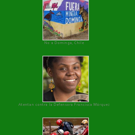
No a Dominga, Chile
Atentan contra la Defensora Francisca Márquez