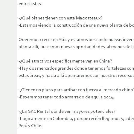
entusiastas.
-¿Qué planes tienen con esta Magotteaux?
-Estamos viendo la construcción de una nueva planta de bol
Queremos crecer en Asia y estamos buscando nuevas invers
planta allí, buscamos nuevas oportunidades, al menos de l
-¿Qué atractivos específicamente ven en China?
-Hay dos mercados grandes donde tenemos fortalezas con Ma
estas áreas, y hacia allá apuntaremos con nuestros recurs
-¿Tienen un plazo para arribar con fuerza al mercado chi
-Esperamos tener todo amarrado de aquí a 2014.
-¿En SKC Rental dónde ven mayores potenciales?
-Lógicamente en Colombia, porque recién llegamos y, ade
Perú y Chile.