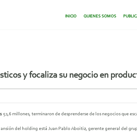
SALTAR AL CONTENIDO.
INICIO
QUIENES SOMOS
PUBLI
sticos y focaliza su negocio en product
 51,6 millones, terminaron de desprenderse de los negocios que esca
expansión del holding está Juan Pablo Aboitiz, gerente general del g