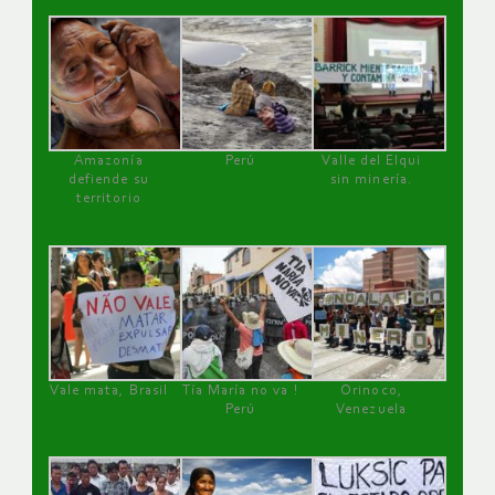
Amazonía
Perú
Valle del Elqui
defiende su
sin minería.
territorio
Vale mata, Brasil
Tía María no va !
Orinoco,
Perú
Venezuela