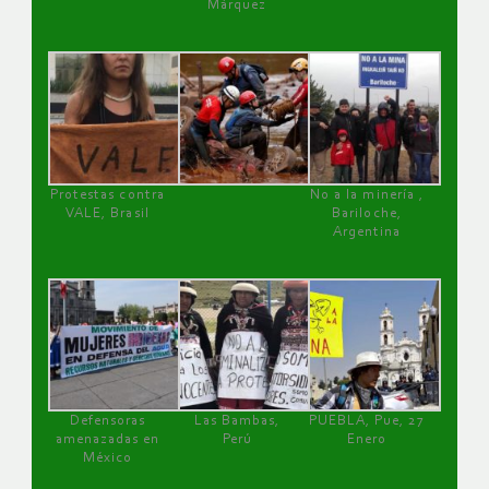
Márquez
Protestas contra
No a la minería ,
VALE, Brasil
Bariloche,
Argentina
Defensoras
Las Bambas,
PUEBLA, Pue, 27
amenazadas en
Perú
Enero
México