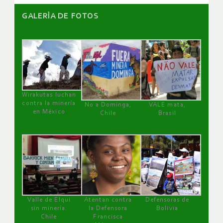
GALERÌA DE FOTOS
Wirakutas luchan
contra la minería
No a Dominga,
VALE mata,
en México
Chile
Brasil
Valle de Elqui
Atentan contra
Defensoras de
sin minería.
la Defensora
Bolivia
Chile
Francisca