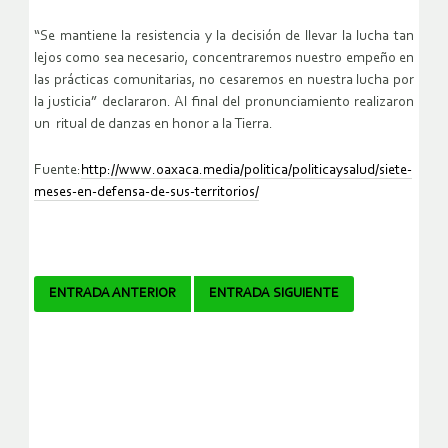
“Se mantiene la resistencia y la decisión de llevar la lucha tan
lejos como sea necesario, concentraremos nuestro empeño en
las prácticas comunitarias, no cesaremos en nuestra lucha por
la justicia” declararon. Al final del pronunciamiento realizaron
un ritual de danzas en honor a la Tierra.
Fuente:
http://www.oaxaca.media/politica/politicaysalud/siete-
meses-en-defensa-de-sus-territorios/
Navegador
ENTRADA ANTERIOR
ENTRADA SIGUIENTE
de
artículos