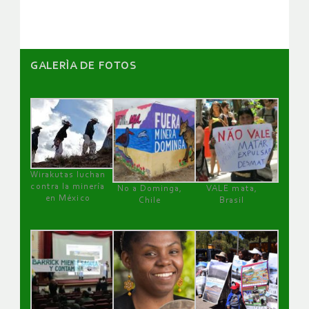
artículos
GALERÌA DE FOTOS
Wirakutas luchan
contra la minería
No a Dominga,
VALE mata,
en México
Chile
Brasil