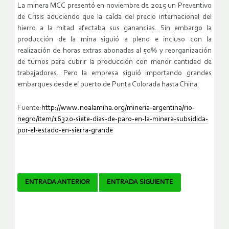
La minera MCC presentó en noviembre de 2015 un Preventivo
de Crisis aduciendo que la caída del precio internacional del
hierro a la mitad afectaba sus ganancias. Sin embargo la
producción de la mina siguió a pleno e incluso con la
realización de horas extras abonadas al 50% y reorganización
de turnos para cubrir la producción con menor cantidad de
trabajadores. Pero la empresa siguió importando grandes
embarques desde el puerto de Punta Colorada hasta China.
Fuente:
http://www.noalamina.org/mineria-argentina/rio-
negro/item/16320-siete-dias-de-paro-en-la-minera-subsidida-
por-el-estado-en-sierra-grande
Navegador
ENTRADA ANTERIOR
ENTRADA SIGUIENTE
de