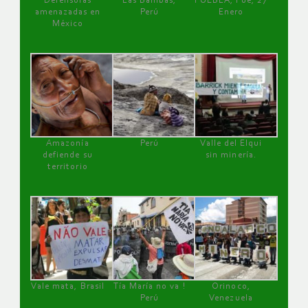
Defensoras
Las Bambas,
PUEBLA, Pue, 27
amenazadas en
Perú
Enero
México
Amazonía
Perú
Valle del Elqui
defiende su
sin minería.
territorio
Vale mata, Brasil
Tía María no va !
Orinoco,
Perú
Venezuela