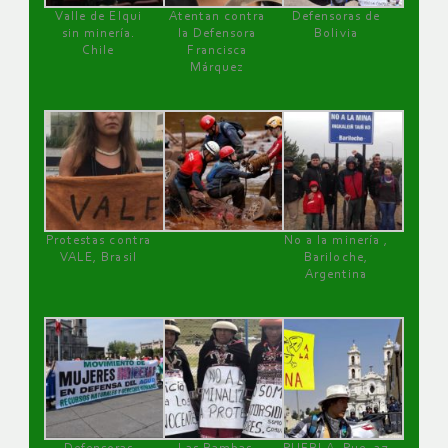
Valle de Elqui
Atentan contra
Defensoras de
sin minería.
la Defensora
Bolivia
Chile
Francisca
Márquez
Protestas contra
No a la minería ,
VALE, Brasil
Bariloche,
Argentina